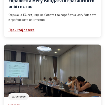
соработка меѓу Владата и граѓанското
Список на ОЈИ
општество
Одржана 13. седница на Советот за соработка меѓу Владата
и граѓанското општество
Контакт
Прочитај повеќе
Контакт
Линкови
Изјава за пристапност
Со еден клик до сите услуги
18/06/2026
Новости