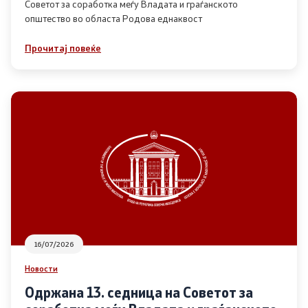
Советот за соработка меѓу Владата и граѓанското
општество во областа Родова еднаквост
Прегледи
Прочитај повеќе
Програми
Одлуки
Реализација
Комисија за ОЈИ
За комисијата
16/07/2026
Документи
Новости
Извештаи
Одржана 13. седница на Советот за