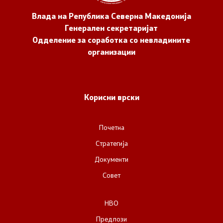
Влада на Република Северна Македонија
Генерален секретаријат
Одделение за соработка со невладините
организации
Корисни врски
Почетна
Стратегија
Документи
Совет
НВО
Предлози