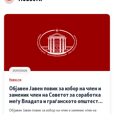
НВО
Регистар
Основање на здружение
Предлози
Предлози по години
17/07/2026
Дијалог меѓу Владата и граѓанскиот сектор
Новости
Објавен Јавен повик за избор на член и
Отворени денови за иницијативи на граѓанските
заменик член на Советот за соработка
организации
меѓу Владата и граѓанското општество
во областа Родова еднаквост
Објавен Јавен повик за избор на член и заменик член на
Финансиска поддршка