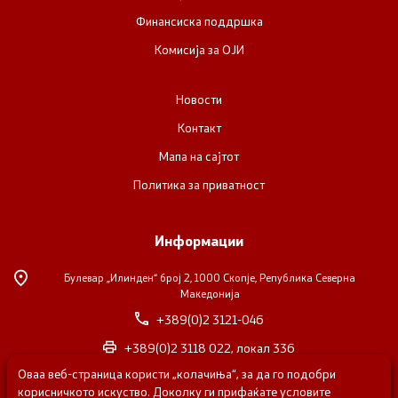
Финансиска поддршка
Комисија за ОЈИ
Новости
Контакт
Мапа на сајтот
Политика за приватност
Информации
Булевар „Илинден“ број 2,
1000 Скопје, Република Северна
Македонија
+389(0)2 3121-046
+389(0)2 3118 022, локал 336
Оваа веб-страница користи „колачиња“, за да го подобри
nvosorabotka@gs.gov.mk
корисничкото искуство. Доколку ги прифаќате условите