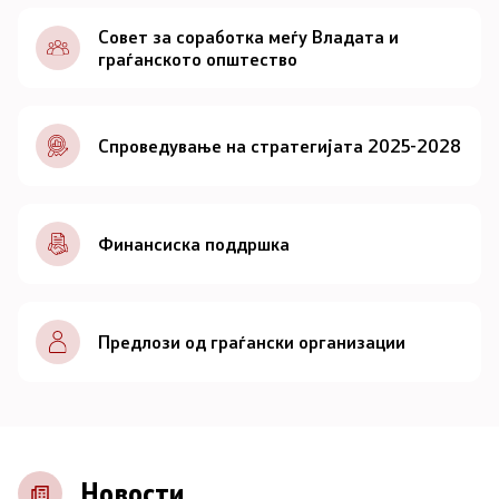
Документи
Совет за соработка меѓу Владата и
граѓанското општество
Документи
Спроведување на стратегијата 2025-2028
Совет
За советот
Финансиска поддршка
Документи
Записници и дневни редови од седниците на
Предлози од граѓански организации
Советот
Номинации
Контакт
Новости