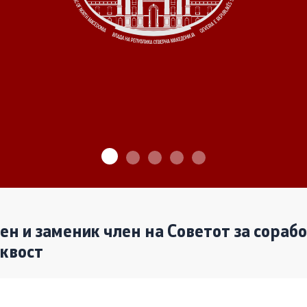
ѓу Владата и граѓанскиот
Програми
Одлуки
денови за иницијативи на
те организации
Реализација
лен и заменик член на Советот за сораб
аквост