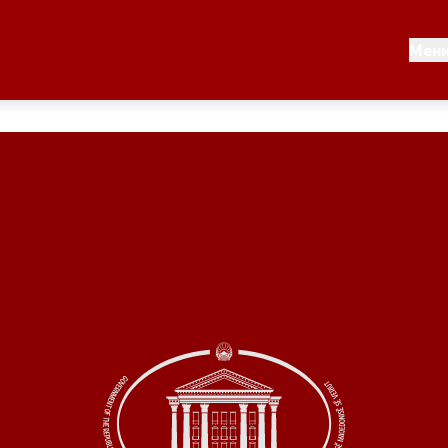
Документи
Мен
 по години
Документи
ање на стратегија
Финансиска поддршка
по години
Прегледи