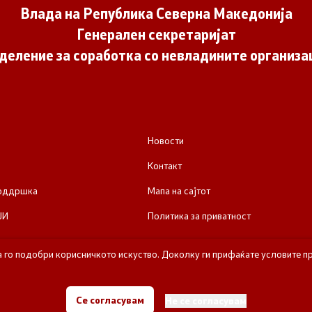
Влада на Република Северна Македонија
Генерален секретаријат
деление за соработка со невладините организа
Новости
Контакт
поддршка
Мапа на сајтот
ЈИ
Политика за приватност
а го подобри корисничкото искуство. Доколку ги прифаќате условите пр
е за соработка со невладините организации - Влада на Република Се
Се согласувам
Не се согласувам
Сите права задржани