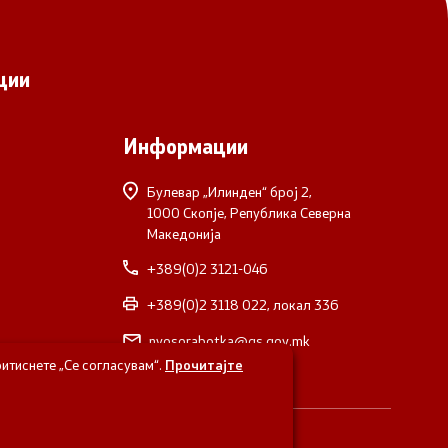
ции
Информации
Булевар „Илинден“ број 2,
1000 Скопје, Република Северна
Македонија
+389(0)2 3121-046
+389(0)2 3118 022, локал 336
nvosorabotka@gs.gov.mk
итиснете „Се согласувам“.
Прочитајте
верна Македонија