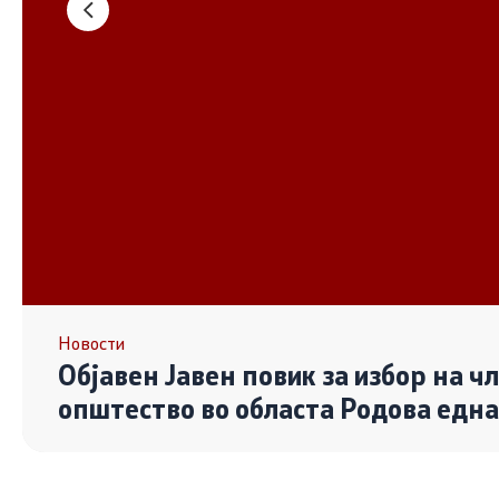
Основање на здружение
Дијалог ме
сектор
Отворени 
граѓански
Контакт
Контакт
Линкови
Новости
Објавен Јавен повик за избор на ч
Изјава за пристапност
општество во областа Родова едн