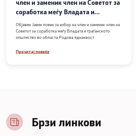
член и заменик член на Советот за
соработка меѓу Владата и
граѓанското општество во областа
Објавен Јавен повик за избор на член и заменик член на
Родова еднаквост
Советот за соработка меѓу Владата и граѓанското
општество во областа Родова еднаквост
Прочитај повеќе
Брзи линкови