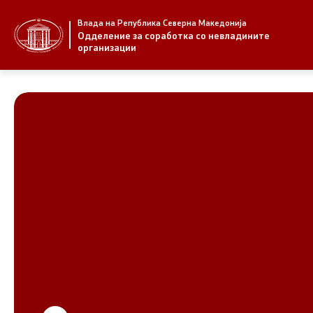
Влада на Република Северна Македонија
За нас
Стратегија
Одделение за соработка со невладините
организации
За нас
Стратегии
Новости
Извештаи
Јавни повици
Спроведув
НВО
Предлози
Регистар
Предлози 