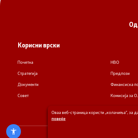
Од
Корисни врски
Почетна
НВО
Стратегија
Предлози
Документи
Финансиска 
Совет
Комисија за О
Оваа веб-страница користи „колачиња“, за д
повеќе
© 2026 Одделени