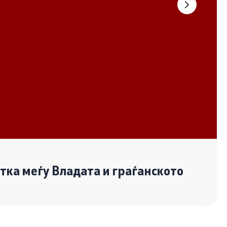
Документи
Извештаи
Список на ОЈИ
Со еден клик до сите услуги
отка меѓу Владата и граѓанското