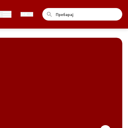
Совет
и
MK
За советот
Документи
Записници и дневни редови од
седниците на Советот
Номинации
Контакт
Комисија за ОЈИ
За комисијата