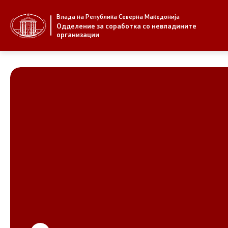
Влада на Република Северна Македонија
За нас
Стратегија
Одделение за соработка со невладините
организации
За нас
Стратегии
Новости
Извештаи
Јавни повици
Спроведув
НВО
Предлози
Регистар
Предлози 