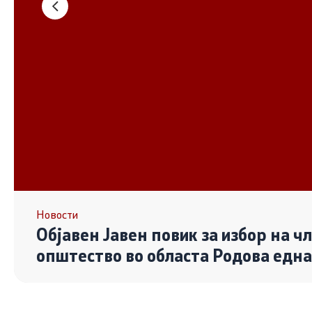
Основање на здружение
Дијалог ме
сектор
Отворени 
граѓански
Контакт
Контакт
Линкови
Новости
Објавен Јавен повик за избор на ч
Изјава за пристапност
општество во областа Родова едн