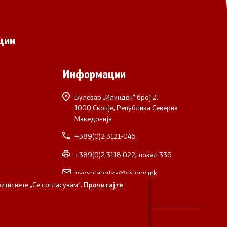
ции
Информации
Булевар „Илинден“ број 2,
1000 Скопје, Република Северна
Македонија
+389(0)2 3121-046
+389(0)2 3118 022, локал 336
nvosorabotka@gs.gov.mk
итиснете „Се согласувам“.
Прочитајте
верна Македонија