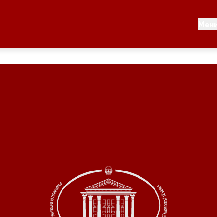
Документи
Мен
 по години
Документи
ање на стратегија
Финансиска поддршка
по години
Прегледи