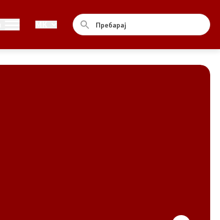
Совет
и
MK
За советот
Документи
Записници и дневни редови од
седниците на Советот
Номинации
Контакт
Комисија за ОЈИ
За комисијата