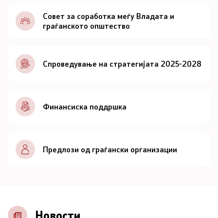
Документи
Совет за соработка меѓу Владата и
граѓанското општество
Документи
Спроведување на стратегијата 2025-2028
Совет
За советот
Финансиска поддршка
Документи
Записници и дневни редови од седниците на
Предлози од граѓански организации
Советот
Номинации
Контакт
Новости