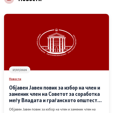
НВО
Регистар
Основање на здружение
Предлози
Предлози по години
17/07/2026
Дијалог меѓу Владата и граѓанскиот сектор
Новости
Објавен Јавен повик за избор на член и
Отворени денови за иницијативи на граѓанските
заменик член на Советот за соработка
организации
меѓу Владата и граѓанското општество
во областа Родова еднаквост
Објавен Јавен повик за избор на член и заменик член на
Финансиска поддршка