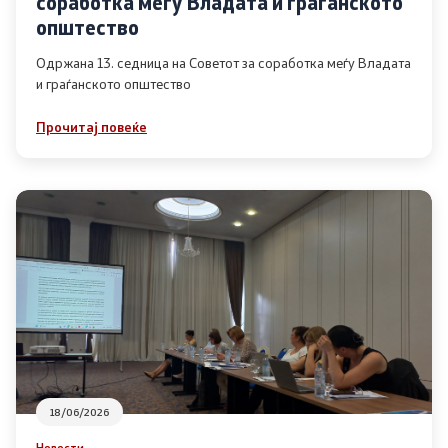
соработка меѓу Владата и граѓанското
Список на ОЈИ
општество
Одржана 13. седница на Советот за соработка меѓу Владата
и граѓанското општество
Контакт
Прочитај повеќе
Контакт
Линкови
Изјава за пристапност
Со еден клик до сите услуги
18/06/2026
Новости