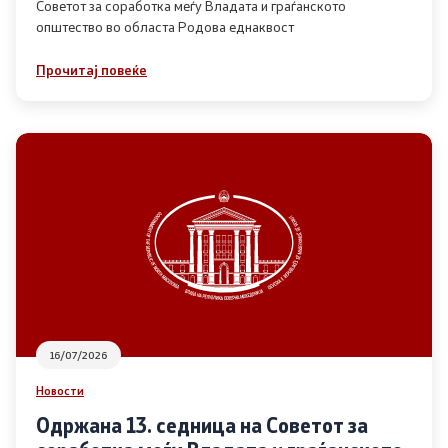
Советот за соработка меѓу Владата и граѓанското
општество во областа Родова еднаквост
Прегледи
Прочитај повеќе
Програми
Одлуки
Реализација
Комисија за ОЈИ
За комисијата
16/07/2026
Документи
Новости
Извештаи
Одржана 13. седница на Советот за