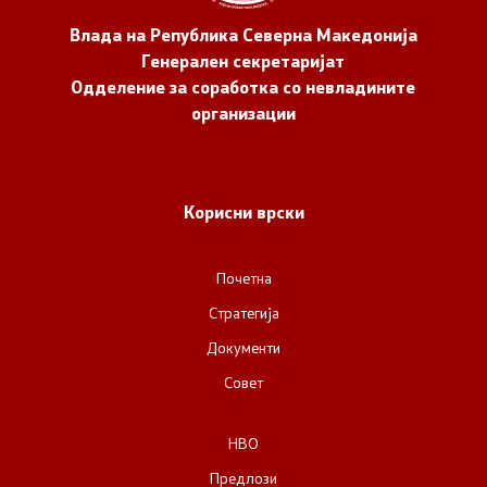
Влада на Република Северна Македонија
Генерален секретаријат
Одделение за соработка со невладините
организации
Корисни врски
Почетна
Стратегија
Документи
Совет
НВО
Предлози