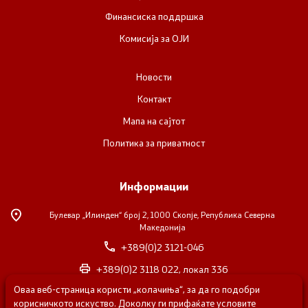
Финансиска поддршка
Комисија за ОЈИ
Новости
Контакт
Мапа на сајтот
Политика за приватност
Информации
Булевар „Илинден“ број 2,
1000 Скопје, Република Северна
Македонија
+389(0)2 3121-046
+389(0)2 3118 022, локал 336
Оваа веб-страница користи „колачиња“, за да го подобри
nvosorabotka@gs.gov.mk
корисничкото искуство. Доколку ги прифаќате условите