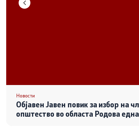
Основање на здружение
Дијалог ме
сектор
Отворени 
граѓански
Контакт
Контакт
Линкови
Новости
Објавен Јавен повик за избор на ч
Изјава за пристапност
општество во областа Родова едн