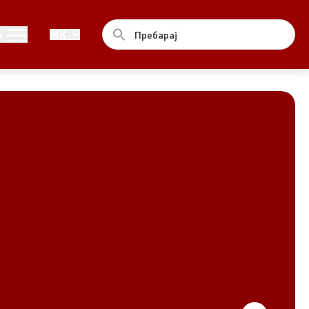
Совет
и
MK
За советот
Документи
Записници и дневни редови од
седниците на Советот
Номинации
Контакт
Комисија за ОЈИ
За комисијата