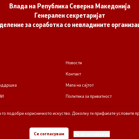
Влада на Република Северна Македонија
Генерален секретаријат
деление за соработка со невладините организа
Новости
Контакт
поддршка
Мапа на сајтот
ЈИ
Политика за приватност
а го подобри корисничкото искуство. Доколку ги прифаќате условите пр
е за соработка со невладините организации - Влада на Република Се
Се согласувам
Не се согласувам
Сите права задржани