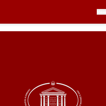
Документи
Мен
 по години
Документи
ање на стратегија
Финансиска поддршка
по години
Прегледи