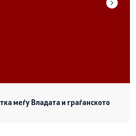
Документи
Извештаи
Список на ОЈИ
Со еден клик до сите услуги
отка меѓу Владата и граѓанското