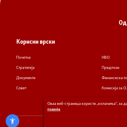
Од
Корисни врски
Почетна
НВО
Стратегија
Предлози
Документи
Финансиска 
Совет
Комисија за О
Оваа веб-страница користи „колачиња“, за д
повеќе
© 2026 Одделени