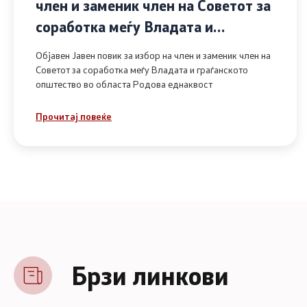
член и заменик член на Советот за
соработка меѓу Владата и
граѓанското општество во областа
Објавен Јавен повик за избор на член и заменик член на
Родова еднаквост
Советот за соработка меѓу Владата и граѓанското
општество во областа Родова еднаквост
Прочитај повеќе
Брзи линкови