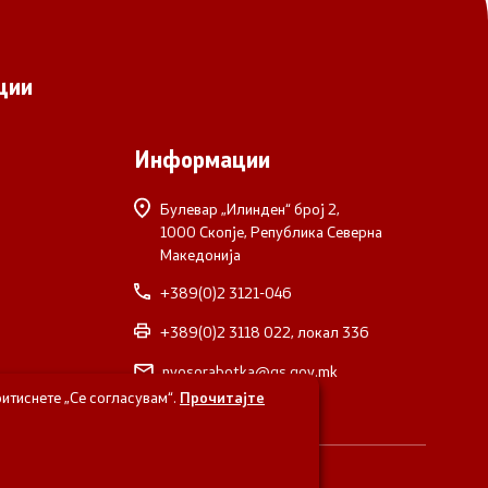
ции
Информации
Булевар „Илинден“ број 2,
1000 Скопје, Република Северна
Македонија
+389(0)2 3121-046
+389(0)2 3118 022, локал 336
nvosorabotka@gs.gov.mk
итиснете „Се согласувам“.
Прочитајте
верна Македонија