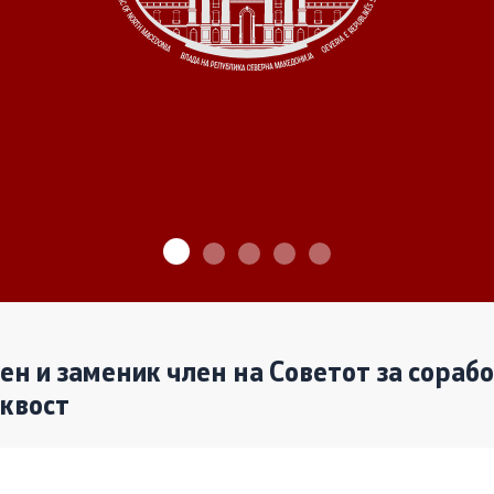
ѓу Владата и граѓанскиот
Програми
Одлуки
денови за иницијативи на
те организации
Реализација
лен и заменик член на Советот за сораб
аквост