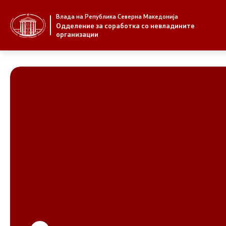
Влада на Република Северна Македонија
За нас
Стратегија
Одделение за соработка со невладините
организации
За нас
Стратегии
Новости
Извештаи
Јавни повици
Спроведув
НВО
Предлози
Регистар
Предлози 