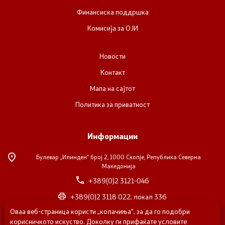
Финансиска поддршка
Комисија за ОЈИ
Новости
Контакт
Мапа на сајтот
Политика за приватност
Информации
Булевар „Илинден“ број 2,
1000 Скопје, Република Северна
Македонија
+389(0)2 3121-046
+389(0)2 3118 022, локал 336
Оваа веб-страница користи „колачиња“, за да го подобри
nvosorabotka@gs.gov.mk
корисничкото искуство. Доколку ги прифаќате условите