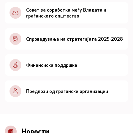
Документи
Совет за соработка меѓу Владата и
граѓанското општество
Документи
Спроведување на стратегијата 2025-2028
Совет
За советот
Финансиска поддршка
Документи
Записници и дневни редови од седниците на
Предлози од граѓански организации
Советот
Номинации
Контакт
Новости