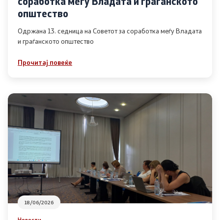
соработка меѓу Владата и граѓанското
Список на ОЈИ
општество
Одржана 13. седница на Советот за соработка меѓу Владата
и граѓанското општество
Контакт
Прочитај повеќе
Контакт
Линкови
Изјава за пристапност
Со еден клик до сите услуги
18/06/2026
Новости