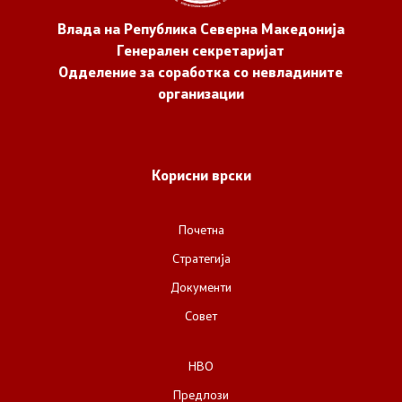
Влада на Република Северна Македонија
Генерален секретаријат
Одделение за соработка со невладините
организации
Корисни врски
Почетна
Стратегија
Документи
Совет
НВО
Предлози