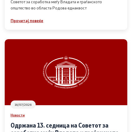
Советот за соработка меѓу Владата и граѓанското
општество во областа Родова еднаквост
Прегледи
Прочитај повеќе
Програми
Одлуки
Реализација
Комисија за ОЈИ
За комисијата
16/07/2026
Документи
Новости
Извештаи
Одржана 13. седница на Советот за