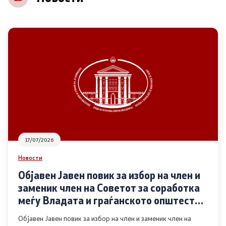
НВО
Регистар
Основање на здружение
Предлози
Предлози по години
17/07/2026
Дијалог меѓу Владата и граѓанскиот сектор
Новости
Објавен Јавен повик за избор на член и
Отворени денови за иницијативи на граѓанските
заменик член на Советот за соработка
организации
меѓу Владата и граѓанското општество
во областа Родова еднаквост
Објавен Јавен повик за избор на член и заменик член на
Финансиска поддршка