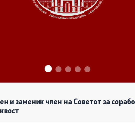
ѓу Владата и граѓанскиот
Програми
Одлуки
денови за иницијативи на
те организации
Реализација
лен и заменик член на Советот за сораб
аквост