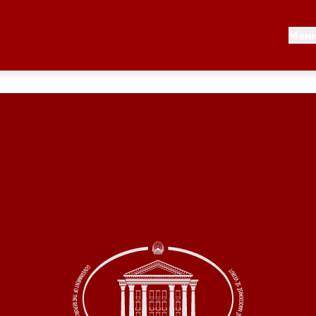
Документи
Мен
 по години
Документи
ање на стратегија
Финансиска поддршка
по години
Прегледи