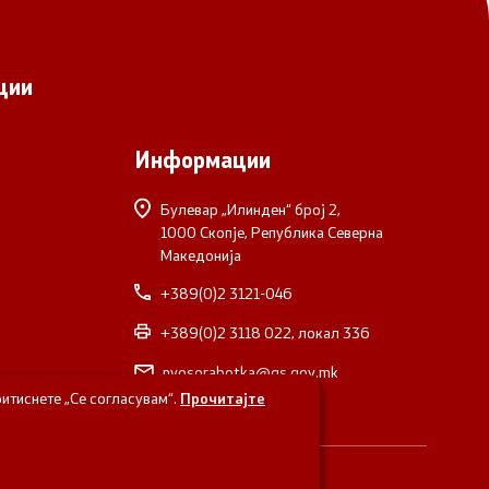
ции
Информации
Булевар „Илинден“ број 2,
1000 Скопје, Република Северна
Македонија
+389(0)2 3121-046
+389(0)2 3118 022, локал 336
nvosorabotka@gs.gov.mk
итиснете „Се согласувам“.
Прочитајте
верна Македонија