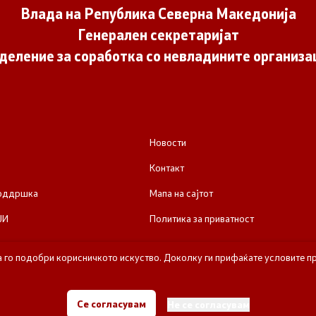
Влада на Република Северна Македонија
Генерален секретаријат
деление за соработка со невладините организа
Новости
Контакт
поддршка
Мапа на сајтот
ЈИ
Политика за приватност
а го подобри корисничкото искуство. Доколку ги прифаќате условите пр
е за соработка со невладините организации - Влада на Република Се
Се согласувам
Не се согласувам
Сите права задржани