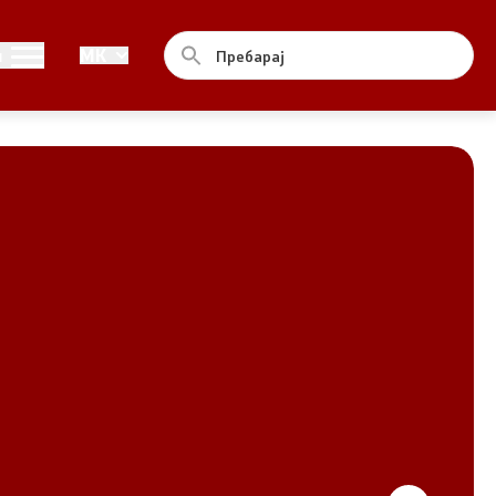
Совет
и
MK
За советот
Документи
Записници и дневни редови од
седниците на Советот
Номинации
Контакт
Комисија за ОЈИ
За комисијата