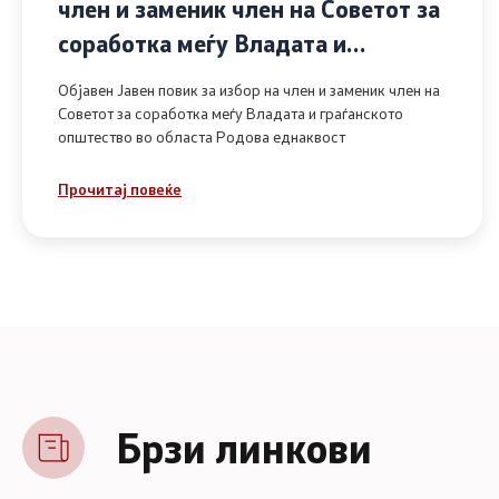
член и заменик член на Советот за
соработка меѓу Владата и
граѓанското општество во областа
Објавен Јавен повик за избор на член и заменик член на
Родова еднаквост
Советот за соработка меѓу Владата и граѓанското
општество во областа Родова еднаквост
Прочитај повеќе
Брзи линкови