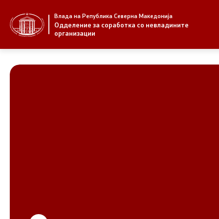
Влада на Република Северна Македонија
За нас
Стратегија
Одделение за соработка со невладините
организации
За нас
Стратегии
Новости
Извештаи
Јавни повици
Спроведув
НВО
Предлози
Регистар
Предлози 