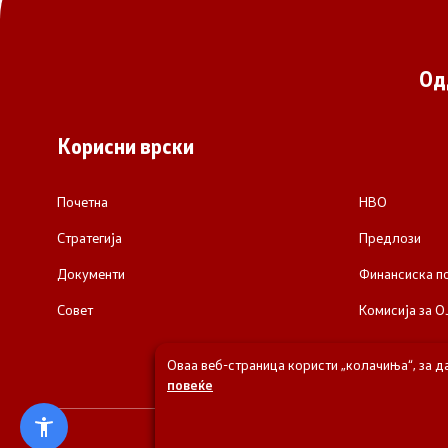
Од
Корисни врски
Почетна
НВО
Стратегија
Предлози
Документи
Финансиска 
Совет
Комисија за О
Оваа веб-страница користи „колачиња“, за д
повеќе
© 2026 Одделени