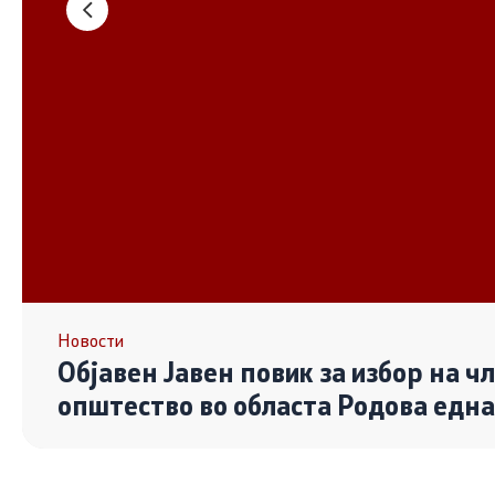
Основање на здружение
Дијалог ме
сектор
Отворени 
граѓански
Контакт
Контакт
Линкови
Новости
Објавен Јавен повик за избор на ч
Изјава за пристапност
општество во областа Родова едн