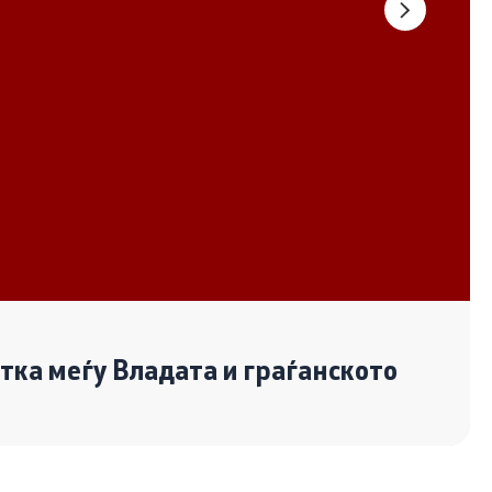
Документи
Извештаи
Список на ОЈИ
Со еден клик до сите услуги
отка меѓу Владата и граѓанското