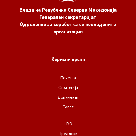
Влада на Република Северна Македонија
Генерален секретаријат
Одделение за соработка со невладините
организации
Корисни врски
Почетна
Стратегија
Документи
Совет
НВО
Предлози