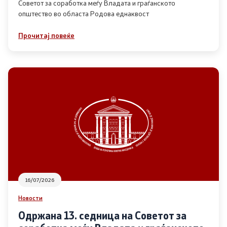
Советот за соработка меѓу Владата и граѓанското
општество во областа Родова еднаквост
Прегледи
Прочитај повеќе
Програми
Одлуки
Реализација
Комисија за ОЈИ
За комисијата
16/07/2026
Документи
Новости
Извештаи
Одржана 13. седница на Советот за