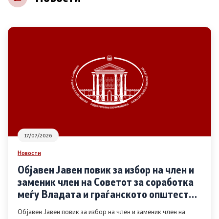
НВО
Регистар
Основање на здружение
Предлози
Предлози по години
17/07/2026
Дијалог меѓу Владата и граѓанскиот сектор
Новости
Објавен Јавен повик за избор на член и
Отворени денови за иницијативи на граѓанските
заменик член на Советот за соработка
организации
меѓу Владата и граѓанското општество
во областа Родова еднаквост
Објавен Јавен повик за избор на член и заменик член на
Финансиска поддршка