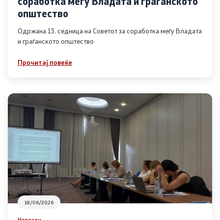
соработка меѓу Владата и граѓанското
Список на ОЈИ
општество
Одржана 13. седница на Советот за соработка меѓу Владата
и граѓанското општество
Контакт
Прочитај повеќе
Контакт
Линкови
Изјава за пристапност
Со еден клик до сите услуги
18/06/2026
Новости