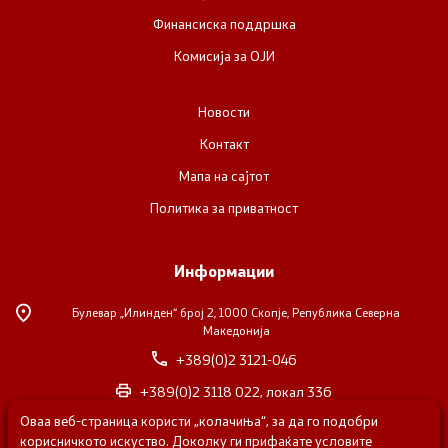
Финансиска поддршка
Комисија за ОЈИ
Новости
Контакт
Мапа на сајтот
Политика за приватност
Информации
Булевар „Илинден“ број 2,
1000 Скопје, Република Северна
Македонија
+389(0)2 3121-046
+389(0)2 3118 022, локал 336
Оваа веб-страница користи „колачиња“, за да го подобри
nvosorabotka@gs.gov.mk
корисничкото искуство. Доколку ги прифаќате условите