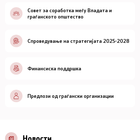
Документи
Совет за соработка меѓу Владата и
граѓанското општество
Документи
Спроведување на стратегијата 2025-2028
Совет
За советот
Финансиска поддршка
Документи
Записници и дневни редови од седниците на
Предлози од граѓански организации
Советот
Номинации
Контакт
Новости