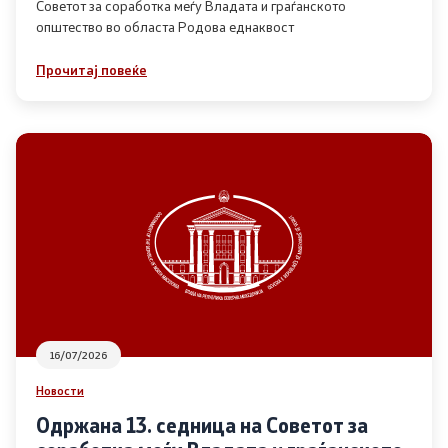
Советот за соработка меѓу Владата и граѓанското
општество во областа Родова еднаквост
Прегледи
Прочитај повеќе
Програми
Одлуки
Реализација
Комисија за ОЈИ
За комисијата
16/07/2026
Документи
Новости
Извештаи
Одржана 13. седница на Советот за