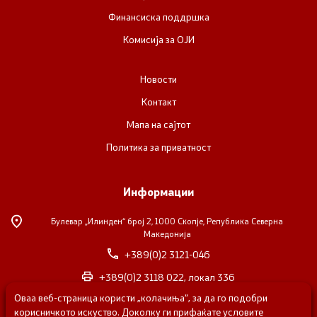
Финансиска поддршка
Комисија за ОЈИ
Новости
Контакт
Мапа на сајтот
Политика за приватност
Информации
Булевар „Илинден“ број 2,
1000 Скопје, Република Северна
Македонија
+389(0)2 3121-046
+389(0)2 3118 022, локал 336
Оваа веб-страница користи „колачиња“, за да го подобри
nvosorabotka@gs.gov.mk
корисничкото искуство. Доколку ги прифаќате условите