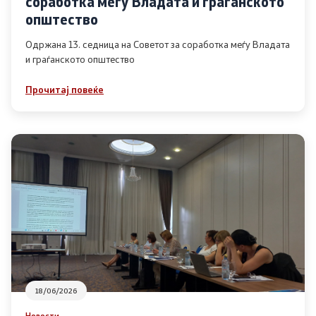
соработка меѓу Владата и граѓанското
Список на ОЈИ
општество
Одржана 13. седница на Советот за соработка меѓу Владата
и граѓанското општество
Контакт
Прочитај повеќе
Контакт
Линкови
Изјава за пристапност
Со еден клик до сите услуги
18/06/2026
Новости