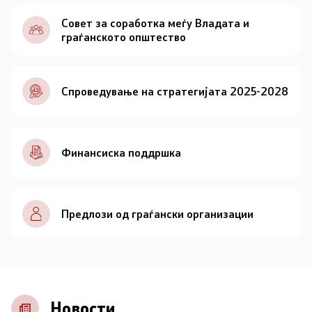
Документи
Совет за соработка меѓу Владата и
граѓанското општество
Документи
Спроведување на стратегијата 2025-2028
Совет
За советот
Финансиска поддршка
Документи
Записници и дневни редови од седниците на
Предлози од граѓански организации
Советот
Номинации
Контакт
Новости