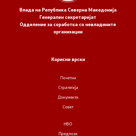
Влада на Република Северна Македонија
Генерален секретаријат
Одделение за соработка со невладините
организации
Корисни врски
Почетна
Стратегија
Документи
Совет
НВО
Предлози