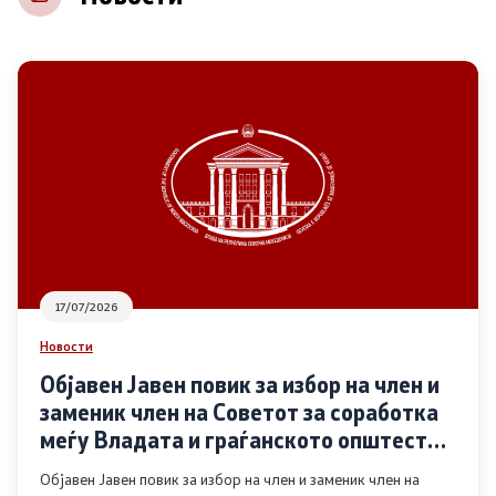
НВО
Регистар
Основање на здружение
Предлози
Предлози по години
17/07/2026
Дијалог меѓу Владата и граѓанскиот сектор
Новости
Објавен Јавен повик за избор на член и
Отворени денови за иницијативи на граѓанските
заменик член на Советот за соработка
организации
меѓу Владата и граѓанското општество
во областа Родова еднаквост
Објавен Јавен повик за избор на член и заменик член на
Финансиска поддршка