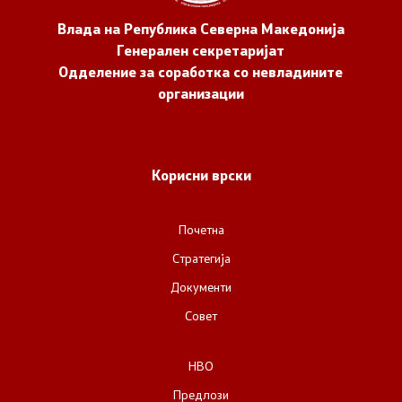
Влада на Република Северна Македонија
Генерален секретаријат
Одделение за соработка со невладините
организации
Корисни врски
Почетна
Стратегија
Документи
Совет
НВО
Предлози