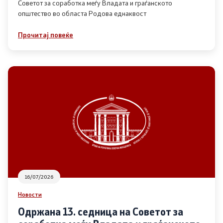
Советот за соработка меѓу Владата и граѓанското
општество во областа Родова еднаквост
Прегледи
Прочитај повеќе
Програми
Одлуки
Реализација
Комисија за ОЈИ
За комисијата
16/07/2026
Документи
Новости
Извештаи
Одржана 13. седница на Советот за