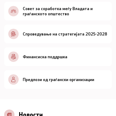
Документи
Совет за соработка меѓу Владата и
граѓанското општество
Документи
Спроведување на стратегијата 2025-2028
Совет
За советот
Финансиска поддршка
Документи
Записници и дневни редови од седниците на
Предлози од граѓански организации
Советот
Номинации
Контакт
Новости