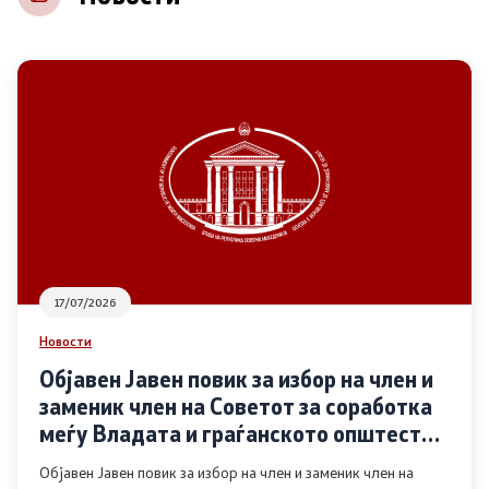
НВО
Регистар
Основање на здружение
Предлози
Предлози по години
17/07/2026
Дијалог меѓу Владата и граѓанскиот сектор
Новости
Објавен Јавен повик за избор на член и
Отворени денови за иницијативи на граѓанските
заменик член на Советот за соработка
организации
меѓу Владата и граѓанското општество
во областа Родова еднаквост
Објавен Јавен повик за избор на член и заменик член на
Финансиска поддршка