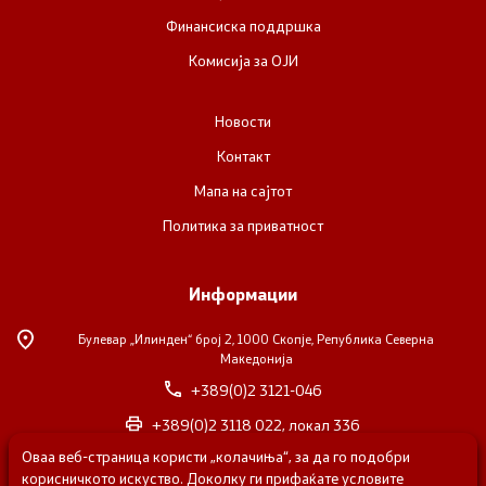
Финансиска поддршка
Комисија за ОЈИ
Новости
Контакт
Мапа на сајтот
Политика за приватност
Информации
Булевар „Илинден“ број 2,
1000 Скопје, Република Северна
Македонија
+389(0)2 3121-046
+389(0)2 3118 022, локал 336
Оваа веб-страница користи „колачиња“, за да го подобри
nvosorabotka@gs.gov.mk
корисничкото искуство. Доколку ги прифаќате условите