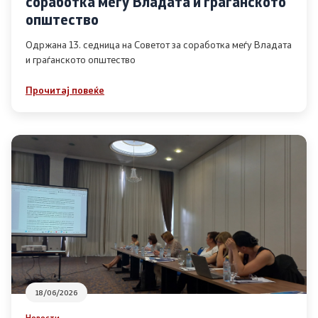
соработка меѓу Владата и граѓанското
Список на ОЈИ
општество
Одржана 13. седница на Советот за соработка меѓу Владата
и граѓанското општество
Контакт
Прочитај повеќе
Контакт
Линкови
Изјава за пристапност
Со еден клик до сите услуги
18/06/2026
Новости