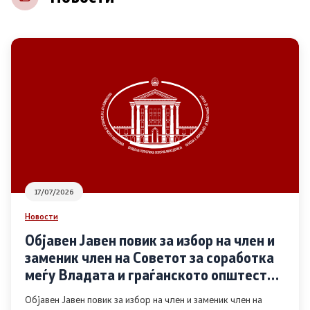
НВО
Регистар
Основање на здружение
Предлози
Предлози по години
17/07/2026
Дијалог меѓу Владата и граѓанскиот сектор
Новости
Објавен Јавен повик за избор на член и
Отворени денови за иницијативи на граѓанските
заменик член на Советот за соработка
организации
меѓу Владата и граѓанското општество
во областа Родова еднаквост
Објавен Јавен повик за избор на член и заменик член на
Финансиска поддршка