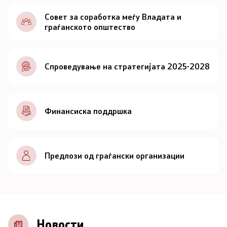
Документи
Совет за соработка меѓу Владата и
граѓанското општество
Документи
Спроведување на стратегијата 2025-2028
Совет
За советот
Финансиска поддршка
Документи
Записници и дневни редови од седниците на
Предлози од граѓански организации
Советот
Номинации
Контакт
Новости