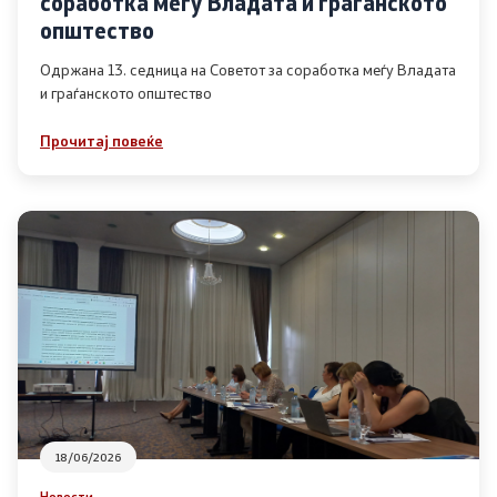
соработка меѓу Владата и граѓанското
Список на ОЈИ
општество
Одржана 13. седница на Советот за соработка меѓу Владата
и граѓанското општество
Контакт
Прочитај повеќе
Контакт
Линкови
Изјава за пристапност
Со еден клик до сите услуги
18/06/2026
Новости