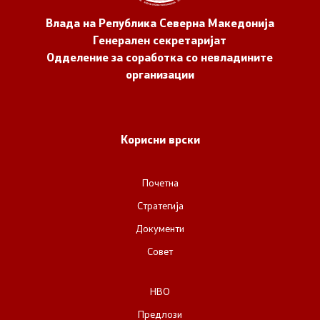
Влада на Република Северна Македонија
Генерален секретаријат
Одделение за соработка со невладините
организации
Корисни врски
Почетна
Стратегија
Документи
Совет
НВО
Предлози