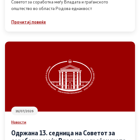
Советот за соработка меѓу Владата и граѓанското
општество во областа Родова еднаквост
Прегледи
Прочитај повеќе
Програми
Одлуки
Реализација
Комисија за ОЈИ
За комисијата
16/07/2026
Документи
Новости
Извештаи
Одржана 13. седница на Советот за