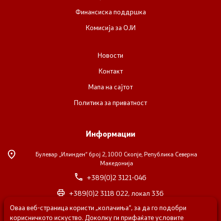
Финансиска поддршка
Комисија за ОЈИ
Новости
Контакт
Мапа на сајтот
Политика за приватност
Информации
Булевар „Илинден“ број 2,
1000 Скопје, Република Северна
Македонија
+389(0)2 3121-046
+389(0)2 3118 022, локал 336
Оваа веб-страница користи „колачиња“, за да го подобри
nvosorabotka@gs.gov.mk
корисничкото искуство. Доколку ги прифаќате условите