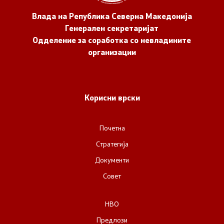
Влада на Република Северна Македонија
Генерален секретаријат
Одделение за соработка со невладините
организации
Корисни врски
Почетна
Стратегија
Документи
Совет
НВО
Предлози