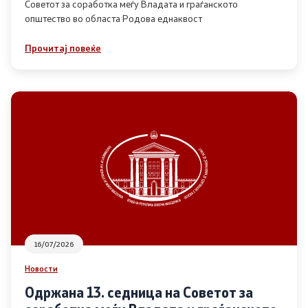
Советот за соработка меѓу Владата и граѓанското
општество во областа Родова еднаквост
Прегледи
Прочитај повеќе
Програми
Одлуки
Реализација
Комисија за ОЈИ
За комисијата
16/07/2026
Документи
Новости
Извештаи
Одржана 13. седница на Советот за