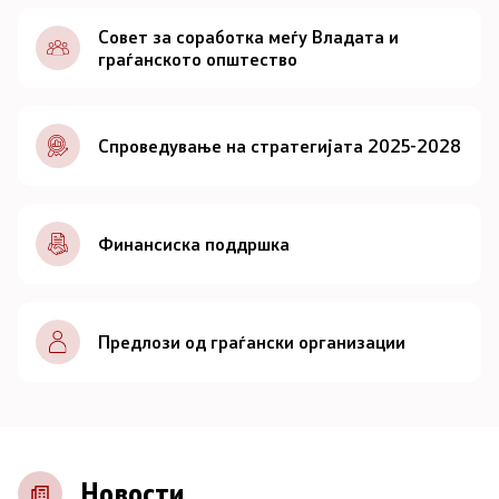
Документи
Совет за соработка меѓу Владата и
граѓанското општество
Документи
Спроведување на стратегијата 2025-2028
Совет
За советот
Финансиска поддршка
Документи
Записници и дневни редови од седниците на
Предлози од граѓански организации
Советот
Номинации
Контакт
Новости