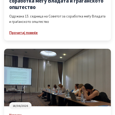
соработка меѓу Владата и граѓанското
Список на ОЈИ
општество
Одржана 13. седница на Советот за соработка меѓу Владата
и граѓанското општество
Контакт
Прочитај повеќе
Контакт
Линкови
Изјава за пристапност
Со еден клик до сите услуги
18/06/2026
Новости