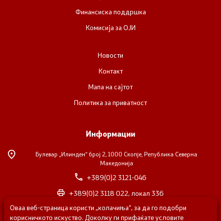
Финансиска поддршка
Комисија за ОЈИ
Новости
Контакт
Мапа на сајтот
Политика за приватност
Информации
Булевар „Илинден“ број 2,
1000 Скопје, Република Северна
Македонија
+389(0)2 3121-046
+389(0)2 3118 022, локал 336
Оваа веб-страница користи „колачиња“, за да го подобри
nvosorabotka@gs.gov.mk
корисничкото искуство. Доколку ги прифаќате условите