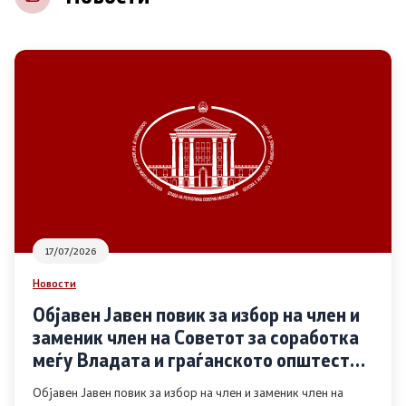
НВО
Регистар
Основање на здружение
Предлози
Предлози по години
17/07/2026
Дијалог меѓу Владата и граѓанскиот сектор
Новости
Објавен Јавен повик за избор на член и
Отворени денови за иницијативи на граѓанските
заменик член на Советот за соработка
организации
меѓу Владата и граѓанското општество
во областа Родова еднаквост
Објавен Јавен повик за избор на член и заменик член на
Финансиска поддршка