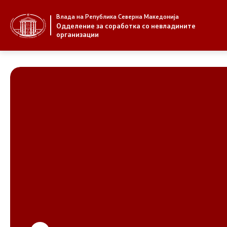
Влада на Република Северна Македонија
За нас
Стратегија
Одделение за соработка со невладините
организации
За нас
Стратегии
Новости
Извештаи
Јавни повици
Спроведув
НВО
Предлози
Регистар
Предлози 