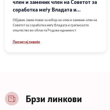
член и заменик член на Советот за
соработка меѓу Владата и
граѓанското општество во областа
Објавен Јавен повик за избор на член и заменик член на
Родова еднаквост
Советот за соработка меѓу Владата и граѓанското
општество во областа Родова еднаквост
Прочитај повеќе
Брзи линкови