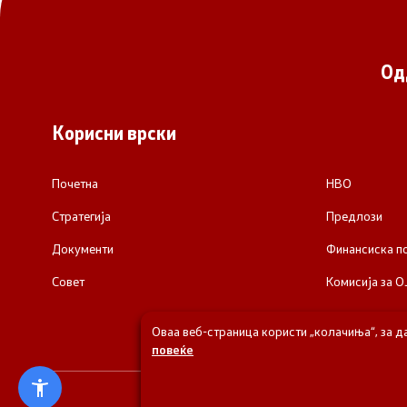
Од
Корисни врски
Почетна
НВО
Стратегија
Предлози
Документи
Финансиска 
Совет
Комисија за О
Оваа веб-страница користи „колачиња“, за д
повеќе
© 2026 Одделени