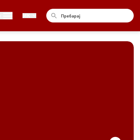
Совет
и
MK
За советот
Документи
Записници и дневни редови од
седниците на Советот
Номинации
Контакт
Комисија за ОЈИ
За комисијата