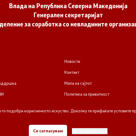
Влада на Република Северна Македонија
Генерален секретаријат
деление за соработка со невладините организа
Новости
Контакт
поддршка
Мапа на сајтот
ЈИ
Политика за приватност
а го подобри корисничкото искуство. Доколку ги прифаќате условите пр
е за соработка со невладините организации - Влада на Република Се
Се согласувам
Не се согласувам
Сите права задржани