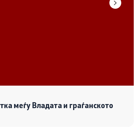
Документи
Извештаи
Список на ОЈИ
Со еден клик до сите услуги
отка меѓу Владата и граѓанското