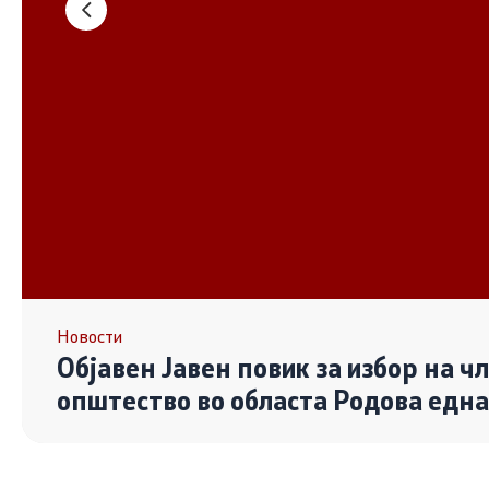
Основање на здружение
Дијалог ме
сектор
Отворени 
граѓански
Контакт
Контакт
Линкови
Новости
Објавен Јавен повик за избор на ч
Изјава за пристапност
општество во областа Родова едн