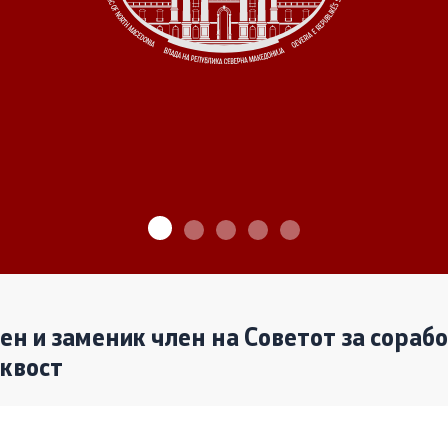
ѓу Владата и граѓанскиот
Програми
Одлуки
денови за иницијативи на
те организации
Реализација
лен и заменик член на Советот за сораб
аквост