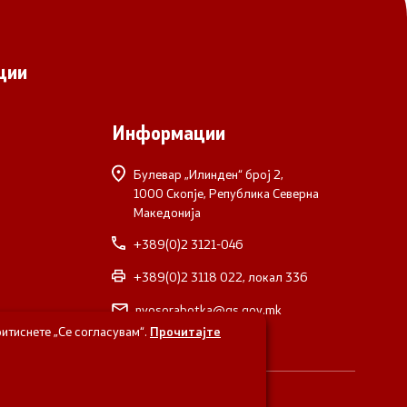
ции
Информации
Булевар „Илинден“ број 2,
1000 Скопје, Република Северна
Македонија
+389(0)2 3121-046
+389(0)2 3118 022, локал 336
nvosorabotka@gs.gov.mk
итиснете „Се согласувам“.
Прочитајте
верна Македонија