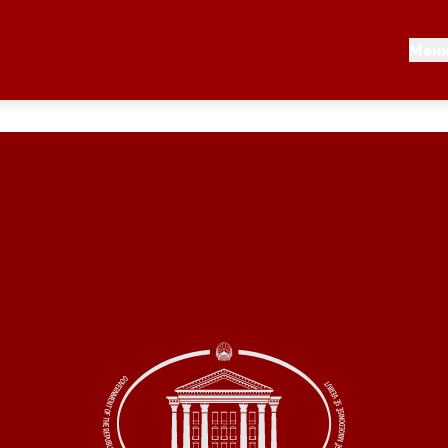
Документи
Мен
 по години
Документи
ање на стратегија
Финансиска поддршка
по години
Прегледи