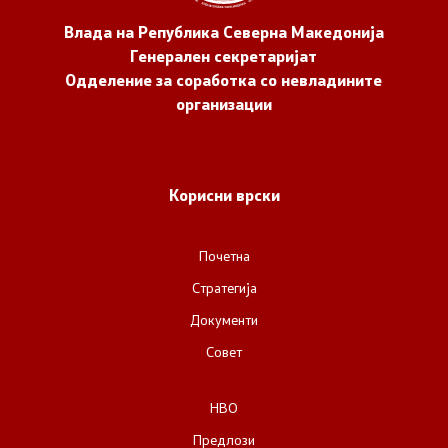
Влада на Република Северна Македонија
Генерален секретаријат
Одделение за соработка со невладините
организации
Корисни врски
Почетна
Стратегија
Документи
Совет
НВО
Предлози