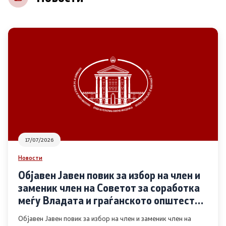
НВО
Регистар
Основање на здружение
Предлози
Предлози по години
17/07/2026
Дијалог меѓу Владата и граѓанскиот сектор
Новости
Објавен Јавен повик за избор на член и
Отворени денови за иницијативи на граѓанските
заменик член на Советот за соработка
организации
меѓу Владата и граѓанското општество
во областа Родова еднаквост
Објавен Јавен повик за избор на член и заменик член на
Финансиска поддршка