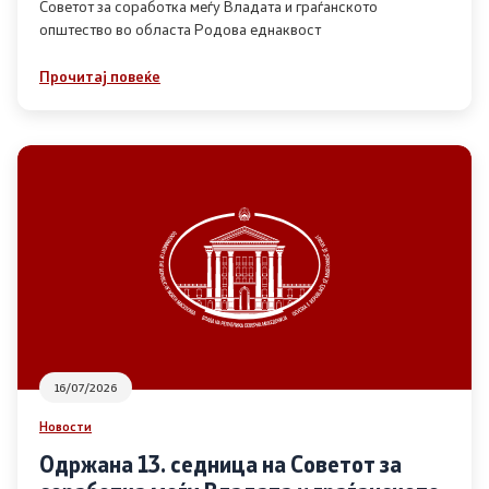
Советот за соработка меѓу Владата и граѓанското
општество во областа Родова еднаквост
Прегледи
Прочитај повеќе
Програми
Одлуки
Реализација
Комисија за ОЈИ
За комисијата
16/07/2026
Документи
Новости
Извештаи
Одржана 13. седница на Советот за