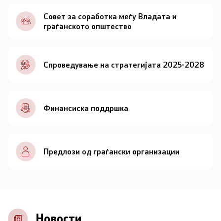
Документи
Совет за соработка меѓу Владата и
граѓанското општество
Документи
Спроведување на стратегијата 2025-2028
Совет
За советот
Финансиска поддршка
Документи
Записници и дневни редови од седниците на
Предлози од граѓански организации
Советот
Номинации
Контакт
Новости