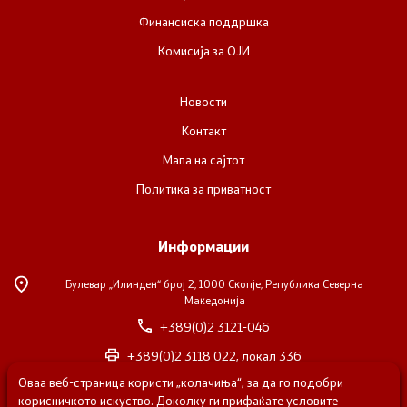
Финансиска поддршка
Комисија за ОЈИ
Новости
Контакт
Мапа на сајтот
Политика за приватност
Информации
Булевар „Илинден“ број 2,
1000 Скопје, Република Северна
Македонија
+389(0)2 3121-046
+389(0)2 3118 022, локал 336
Оваа веб-страница користи „колачиња“, за да го подобри
nvosorabotka@gs.gov.mk
корисничкото искуство. Доколку ги прифаќате условите