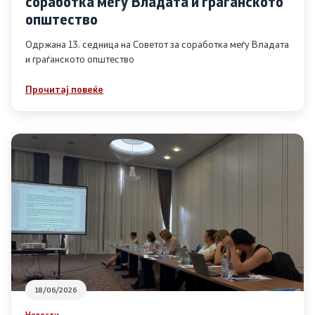
соработка меѓу Владата и граѓанското
Список на ОЈИ
општество
Одржана 13. седница на Советот за соработка меѓу Владата
и граѓанското општество
Контакт
Прочитај повеќе
Контакт
Линкови
Изјава за пристапност
Со еден клик до сите услуги
18/06/2026
Новости