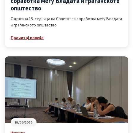
соработка меѓу Владата и граѓанското
Список на ОЈИ
општество
Одржана 13. седница на Советот за соработка меѓу Владата
и граѓанското општество
Контакт
Прочитај повеќе
Контакт
Линкови
Изјава за пристапност
Со еден клик до сите услуги
18/06/2026
Новости