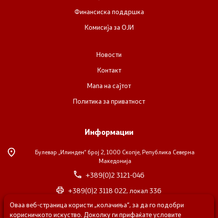
Финансиска поддршка
Комисија за ОЈИ
Новости
Контакт
Мапа на сајтот
Политика за приватност
Информации
Булевар „Илинден“ број 2,
1000 Скопје, Република Северна
Македонија
+389(0)2 3121-046
+389(0)2 3118 022, локал 336
Оваа веб-страница користи „колачиња“, за да го подобри
nvosorabotka@gs.gov.mk
корисничкото искуство. Доколку ги прифаќате условите