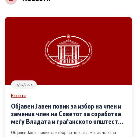
НВО
Регистар
Основање на здружение
Предлози
Предлози по години
17/07/2026
Дијалог меѓу Владата и граѓанскиот сектор
Новости
Објавен Јавен повик за избор на член и
Отворени денови за иницијативи на граѓанските
заменик член на Советот за соработка
организации
меѓу Владата и граѓанското општество
во областа Родова еднаквост
Објавен Јавен повик за избор на член и заменик член на
Финансиска поддршка