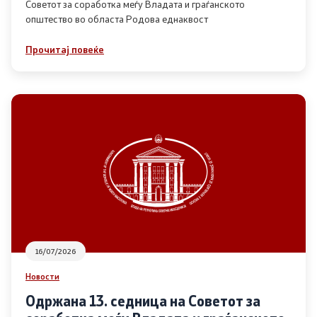
Советот за соработка меѓу Владата и граѓанското
општество во областа Родова еднаквост
Прегледи
Прочитај повеќе
Програми
Одлуки
Реализација
Комисија за ОЈИ
За комисијата
16/07/2026
Документи
Новости
Извештаи
Одржана 13. седница на Советот за