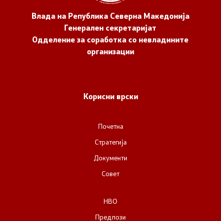
Влада на Република Северна Македонија
Генерален секретаријат
Одделение за соработка со невладините
организации
Корисни врски
Почетна
Стратегија
Документи
Совет
НВО
Предлози