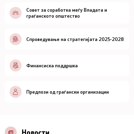
Документи
Совет за соработка меѓу Владата и
граѓанското општество
Документи
Спроведување на стратегијата 2025-2028
Совет
За советот
Финансиска поддршка
Документи
Записници и дневни редови од седниците на
Предлози од граѓански организации
Советот
Номинации
Контакт
Новости