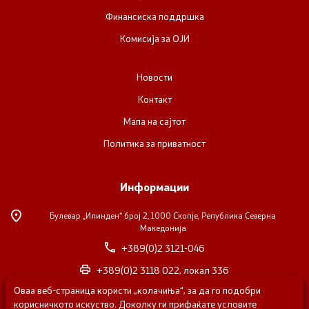
Финансиска поддршка
Комисија за ОЈИ
Новости
Контакт
Мапа на сајтот
Политика за приватност
Информации
Булевар „Илинден“ број 2,
1000 Скопје, Република Северна
Македонија
+389(0)2 3121-046
+389(0)2 3118 022, локал 336
Оваа веб-страница користи „колачиња“, за да го подобри
nvosorabotka@gs.gov.mk
корисничкото искуство. Доколку ги прифаќате условите