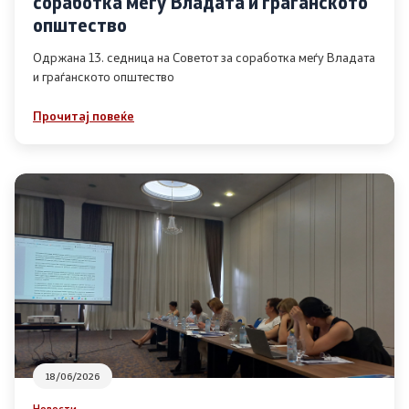
соработка меѓу Владата и граѓанското
Список на ОЈИ
општество
Одржана 13. седница на Советот за соработка меѓу Владата
и граѓанското општество
Контакт
Прочитај повеќе
Контакт
Линкови
Изјава за пристапност
Со еден клик до сите услуги
18/06/2026
Новости