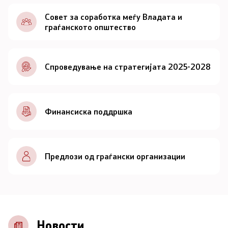
Документи
Совет за соработка меѓу Владата и
граѓанското општество
Документи
Спроведување на стратегијата 2025-2028
Совет
За советот
Финансиска поддршка
Документи
Записници и дневни редови од седниците на
Предлози од граѓански организации
Советот
Номинации
Контакт
Новости