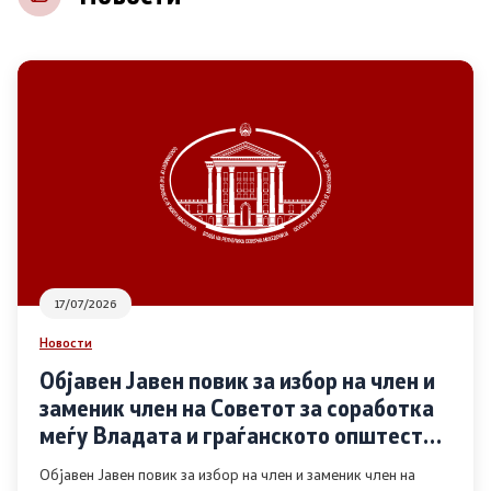
НВО
Регистар
Основање на здружение
Предлози
Предлози по години
17/07/2026
Дијалог меѓу Владата и граѓанскиот сектор
Новости
Објавен Јавен повик за избор на член и
Отворени денови за иницијативи на граѓанските
заменик член на Советот за соработка
организации
меѓу Владата и граѓанското општество
во областа Родова еднаквост
Објавен Јавен повик за избор на член и заменик член на
Финансиска поддршка