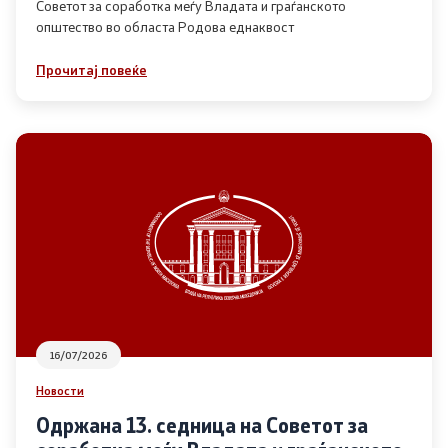
Советот за соработка меѓу Владата и граѓанското
општество во областа Родова еднаквост
Прегледи
Прочитај повеќе
Програми
Одлуки
Реализација
Комисија за ОЈИ
За комисијата
16/07/2026
Документи
Новости
Извештаи
Одржана 13. седница на Советот за