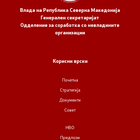
Влада на Република Северна Македонија
Генерален секретаријат
Одделение за соработка со невладините
организации
Корисни врски
Почетна
Стратегија
Документи
Совет
НВО
Предлози