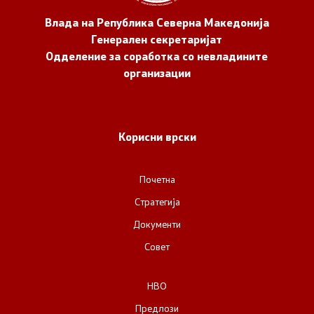
Влада на Република Северна Македонија
Генерален секретаријат
Одделение за соработка со невладините
организации
Корисни врски
Почетна
Стратегија
Документи
Совет
НВО
Предлози