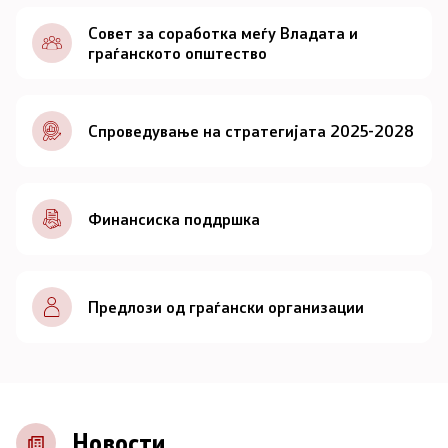
Документи
Совет за соработка меѓу Владата и
граѓанското општество
Документи
Спроведување на стратегијата 2025-2028
Совет
За советот
Финансиска поддршка
Документи
Записници и дневни редови од седниците на
Предлози од граѓански организации
Советот
Номинации
Контакт
Новости