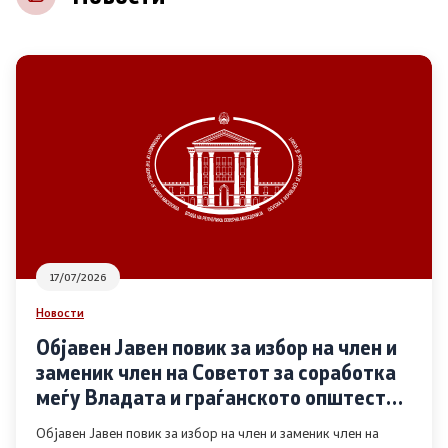
НВО
Регистар
Основање на здружение
Предлози
Предлози по години
17/07/2026
Дијалог меѓу Владата и граѓанскиот сектор
Новости
Објавен Јавен повик за избор на член и
Отворени денови за иницијативи на граѓанските
заменик член на Советот за соработка
организации
меѓу Владата и граѓанското општество
во областа Родова еднаквост
Објавен Јавен повик за избор на член и заменик член на
Финансиска поддршка