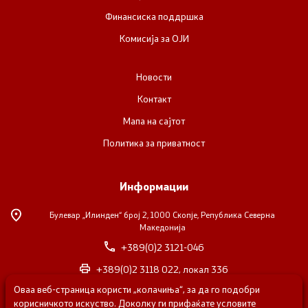
Финансиска поддршка
Комисија за ОЈИ
Новости
Контакт
Мапа на сајтот
Политика за приватност
Информации
Булевар „Илинден“ број 2,
1000 Скопје, Република Северна
Македонија
+389(0)2 3121-046
+389(0)2 3118 022, локал 336
Оваа веб-страница користи „колачиња“, за да го подобри
nvosorabotka@gs.gov.mk
корисничкото искуство. Доколку ги прифаќате условите