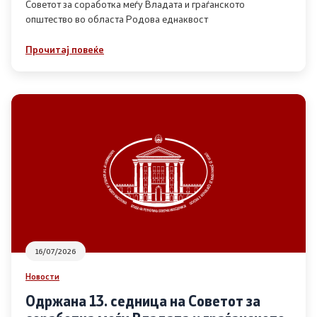
Советот за соработка меѓу Владата и граѓанското
општество во областа Родова еднаквост
Прегледи
Прочитај повеќе
Програми
Одлуки
Реализација
Комисија за ОЈИ
За комисијата
16/07/2026
Документи
Новости
Извештаи
Одржана 13. седница на Советот за