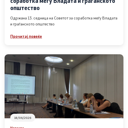
соработка меѓу Владата и граѓанското
Список на ОЈИ
општество
Одржана 13. седница на Советот за соработка меѓу Владата
и граѓанското општество
Контакт
Прочитај повеќе
Контакт
Линкови
Изјава за пристапност
Со еден клик до сите услуги
18/06/2026
Новости