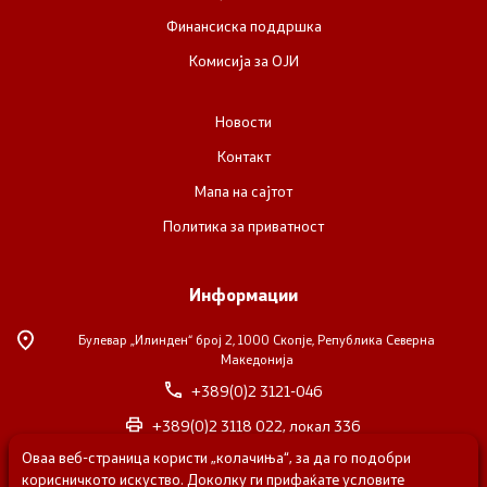
Финансиска поддршка
Комисија за ОЈИ
Новости
Контакт
Мапа на сајтот
Политика за приватност
Информации
Булевар „Илинден“ број 2,
1000 Скопје, Република Северна
Македонија
+389(0)2 3121-046
+389(0)2 3118 022, локал 336
Оваа веб-страница користи „колачиња“, за да го подобри
nvosorabotka@gs.gov.mk
корисничкото искуство. Доколку ги прифаќате условите