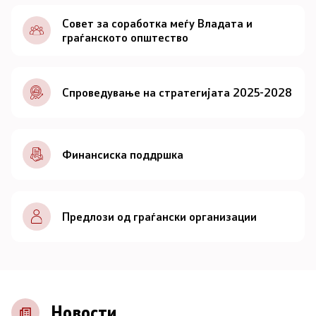
Документи
Совет за соработка меѓу Владата и
граѓанското општество
Документи
Спроведување на стратегијата 2025-2028
Совет
За советот
Финансиска поддршка
Документи
Записници и дневни редови од седниците на
Предлози од граѓански организации
Советот
Номинации
Контакт
Новости