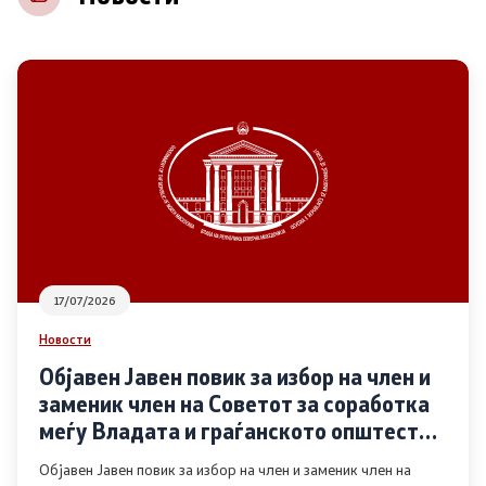
НВО
Регистар
Основање на здружение
Предлози
Предлози по години
17/07/2026
Дијалог меѓу Владата и граѓанскиот сектор
Новости
Објавен Јавен повик за избор на член и
Отворени денови за иницијативи на граѓанските
заменик член на Советот за соработка
организации
меѓу Владата и граѓанското општество
во областа Родова еднаквост
Објавен Јавен повик за избор на член и заменик член на
Финансиска поддршка