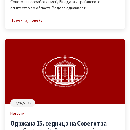
Советот за соработка меѓу Владата и граѓанското
општество во областа Родова еднаквост
Прегледи
Прочитај повеќе
Програми
Одлуки
Реализација
Комисија за ОЈИ
За комисијата
16/07/2026
Документи
Новости
Извештаи
Одржана 13. седница на Советот за