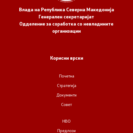
Влада на Република Северна Македонија
Генерален секретаријат
Одделение за соработка со невладините
организации
Корисни врски
Почетна
Стратегија
Документи
Совет
НВО
Предлози