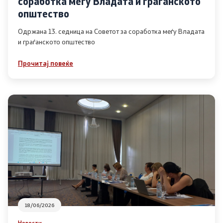
соработка меѓу Владата и граѓанското
Список на ОЈИ
општество
Одржана 13. седница на Советот за соработка меѓу Владата
и граѓанското општество
Контакт
Прочитај повеќе
Контакт
Линкови
Изјава за пристапност
Со еден клик до сите услуги
18/06/2026
Новости