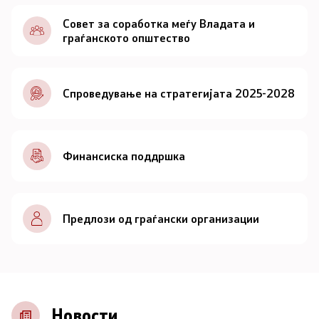
Документи
Совет за соработка меѓу Владата и
граѓанското општество
Документи
Спроведување на стратегијата 2025-2028
Совет
За советот
Финансиска поддршка
Документи
Записници и дневни редови од седниците на
Предлози од граѓански организации
Советот
Номинации
Контакт
Новости