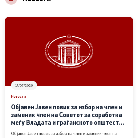
НВО
Регистар
Основање на здружение
Предлози
Предлози по години
17/07/2026
Дијалог меѓу Владата и граѓанскиот сектор
Новости
Објавен Јавен повик за избор на член и
Отворени денови за иницијативи на граѓанските
заменик член на Советот за соработка
организации
меѓу Владата и граѓанското општество
во областа Родова еднаквост
Објавен Јавен повик за избор на член и заменик член на
Финансиска поддршка