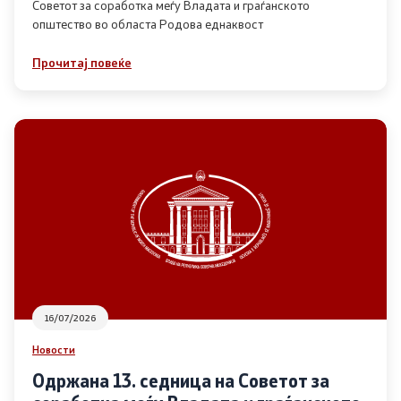
Советот за соработка меѓу Владата и граѓанското
општество во областа Родова еднаквост
Прегледи
Прочитај повеќе
Програми
Одлуки
Реализација
Комисија за ОЈИ
За комисијата
16/07/2026
Документи
Новости
Извештаи
Одржана 13. седница на Советот за