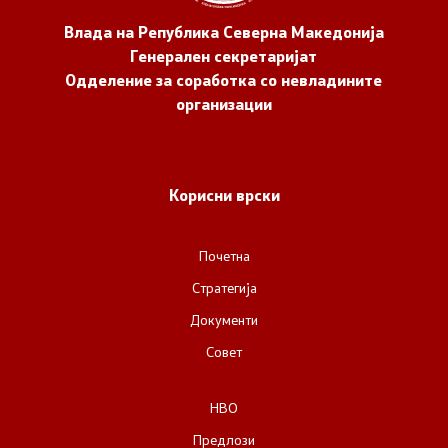
Влада на Република Северна Македонија
Генерален секретаријат
Одделение за соработка со невладините
организации
Корисни врски
Почетна
Стратегија
Документи
Совет
НВО
Предлози