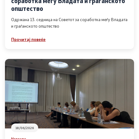
соработка меѓу Владата и граѓанското
Список на ОЈИ
општество
Одржана 13. седница на Советот за соработка меѓу Владата
и граѓанското општество
Контакт
Прочитај повеќе
Контакт
Линкови
Изјава за пристапност
Со еден клик до сите услуги
18/06/2026
Новости