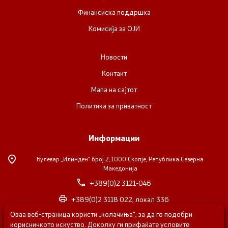
Финансиска поддршка
Комисија за ОЈИ
Новости
Контакт
Мапа на сајтот
Политика за приватност
Информации
Булевар „Илинден“ број 2,
1000 Скопје, Република Северна
Македонија
+389(0)2 3121-046
+389(0)2 3118 022, локал 336
Оваа веб-страница користи „колачиња“, за да го подобри
nvosorabotka@gs.gov.mk
корисничкото искуство. Доколку ги прифаќате условите