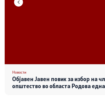
Основање на здружение
Дијалог ме
сектор
Отворени 
граѓански
Контакт
Контакт
Линкови
Новости
Објавен Јавен повик за избор на ч
Изјава за пристапност
општество во областа Родова едн