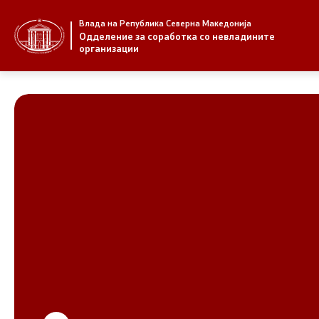
Влада на Република Северна Македонија
За нас
Стратегија
Одделение за соработка со невладините
организации
За нас
Стратегии
Новости
Извештаи
Јавни повици
Спроведув
НВО
Предлози
Регистар
Предлози 