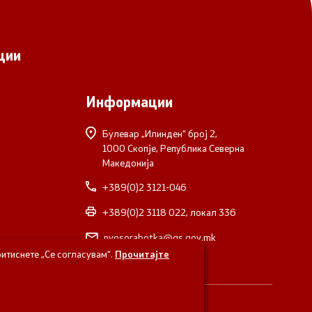
ции
Информации
Булевар „Илинден“ број 2,
1000 Скопје, Република Северна
Македонија
+389(0)2 3121-046
+389(0)2 3118 022, локал 336
nvosorabotka@gs.gov.mk
итиснете „Се согласувам“.
Прочитајте
верна Македонија