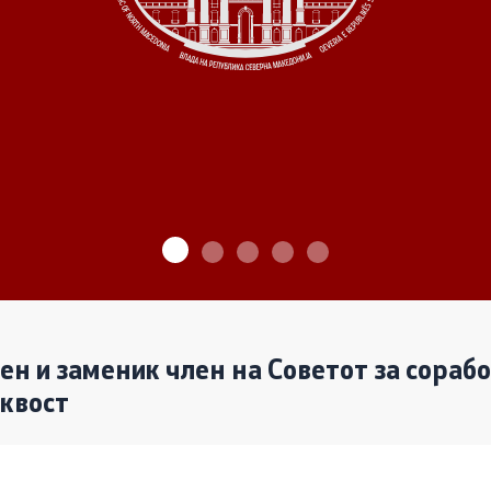
ѓу Владата и граѓанскиот
Програми
Одлуки
денови за иницијативи на
те организации
Реализација
лен и заменик член на Советот за сораб
аквост