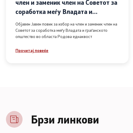
член и заменик член на Советот за
соработка меѓу Владата и
граѓанското општество во областа
Објавен Јавен повик за избор на член и заменик член на
Родова еднаквост
Советот за соработка меѓу Владата и граѓанското
општество во областа Родова еднаквост
Прочитај повеќе
Брзи линкови