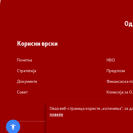
Од
Корисни врски
Почетна
НВО
Стратегија
Предлози
Документи
Финансиска 
Совет
Комисија за О
Оваа веб-страница користи „колачиња“, за д
повеќе
© 2026 Одделени