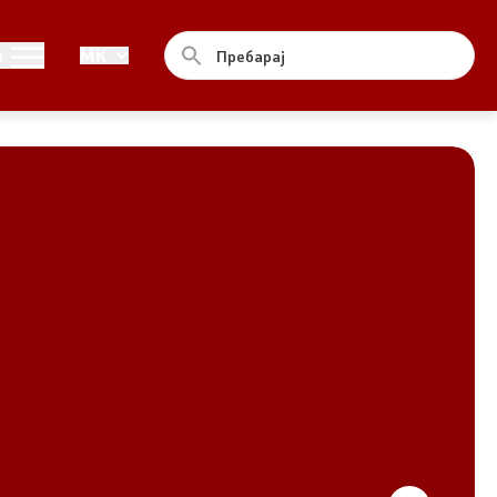
Совет
и
MK
За советот
Документи
Записници и дневни редови од
седниците на Советот
Номинации
Контакт
Комисија за ОЈИ
За комисијата