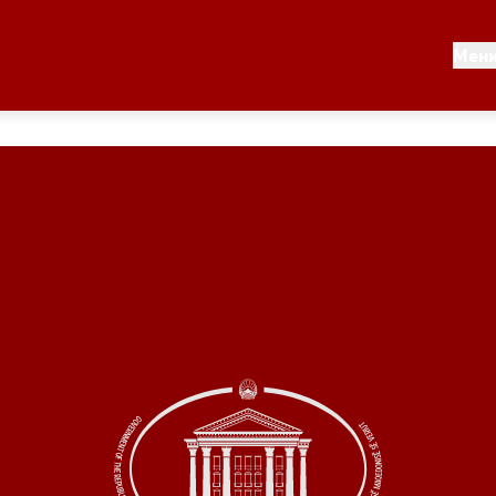
Документи
Мен
 по години
Документи
ање на стратегија
Финансиска поддршка
по години
Прегледи