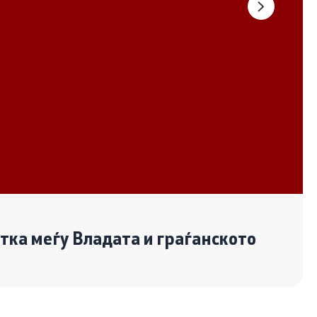
Документи
Извештаи
Список на ОЈИ
Со еден клик до сите услуги
отка меѓу Владата и граѓанското