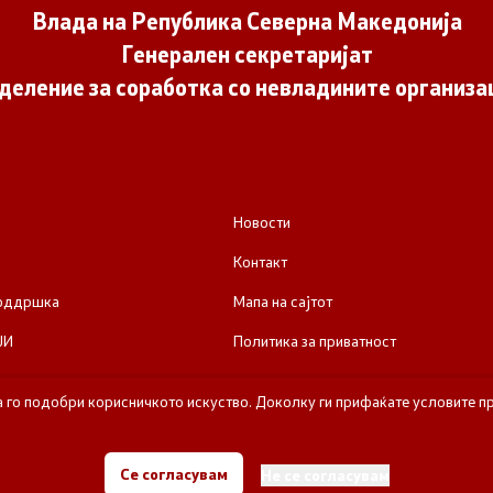
Влада на Република Северна Македонија
Генерален секретаријат
деление за соработка со невладините организа
Новости
Контакт
поддршка
Мапа на сајтот
ЈИ
Политика за приватност
а го подобри корисничкото искуство. Доколку ги прифаќате условите пр
е за соработка со невладините организации - Влада на Република Се
Се согласувам
Не се согласувам
Сите права задржани