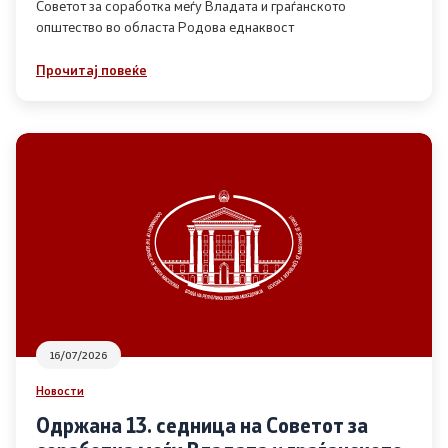
Советот за соработка меѓу Владата и граѓанското
општество во областа Родова еднаквост
Прегледи
Прочитај повеќе
Програми
Одлуки
Реализација
Комисија за ОЈИ
За комисијата
16/07/2026
Документи
Новости
Извештаи
Одржана 13. седница на Советот за