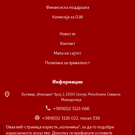
Финансиска поддршка
Комисија за ОЈИ
Новости
Контакт
Мапа на сајтот
Политика за приватност
Информации
Булевар „Илинден“ број 2,
1000 Скопје, Република Северна
Македонија
+389(0)2 3121-046
+389(0)2 3118 022, локал 336
Оваа веб-страница користи „колачиња“, за да го подобри
nvosorabotka@gs.gov.mk
корисничкото искуство. Доколку ги прифаќате условите