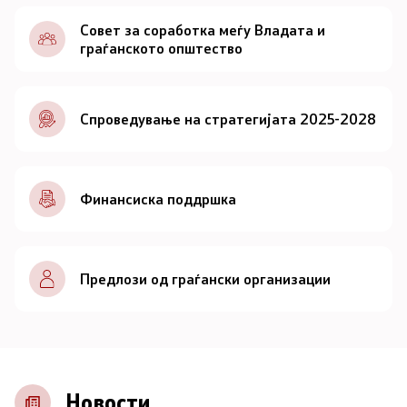
Документи
Совет за соработка меѓу Владата и
граѓанското општество
Документи
Спроведување на стратегијата 2025-2028
Совет
За советот
Финансиска поддршка
Документи
Записници и дневни редови од седниците на
Предлози од граѓански организации
Советот
Номинации
Контакт
Новости