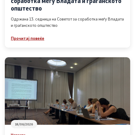
соработка меѓу Владата и граѓанското
Список на ОЈИ
општество
Одржана 13. седница на Советот за соработка меѓу Владата
и граѓанското општество
Контакт
Прочитај повеќе
Контакт
Линкови
Изјава за пристапност
Со еден клик до сите услуги
18/06/2026
Новости