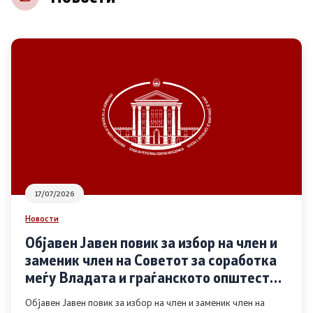
НВО
Регистар
Основање на здружение
Предлози
Предлози по години
17/07/2026
Дијалог меѓу Владата и граѓанскиот сектор
Новости
Објавен Јавен повик за избор на член и
Отворени денови за иницијативи на граѓанските
заменик член на Советот за соработка
организации
меѓу Владата и граѓанското општество
во областа Родова еднаквост
Објавен Јавен повик за избор на член и заменик член на
Финансиска поддршка