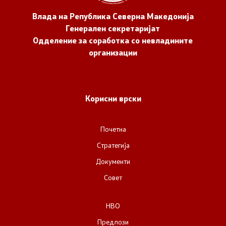
Влада на Република Северна Македонија
Генерален секретаријат
Одделение за соработка со невладините
организации
Корисни врски
Почетна
Стратегија
Документи
Совет
НВО
Предлози