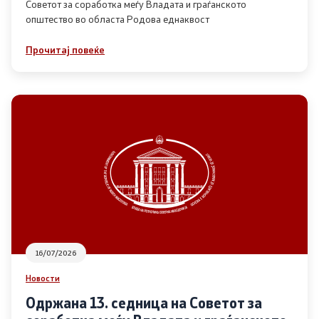
Советот за соработка меѓу Владата и граѓанското
општество во областа Родова еднаквост
Прегледи
Прочитај повеќе
Програми
Одлуки
Реализација
Комисија за ОЈИ
За комисијата
16/07/2026
Документи
Новости
Извештаи
Одржана 13. седница на Советот за