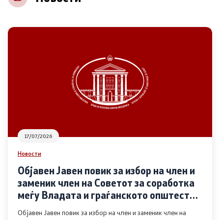
НВО
Регистар
Основање на здружение
Предлози
Предлози по години
17/07/2026
Дијалог меѓу Владата и граѓанскиот сектор
Новости
Објавен Јавен повик за избор на член и
Отворени денови за иницијативи на граѓанските
заменик член на Советот за соработка
организации
меѓу Владата и граѓанското општество
во областа Родова еднаквост
Објавен Јавен повик за избор на член и заменик член на
Финансиска поддршка