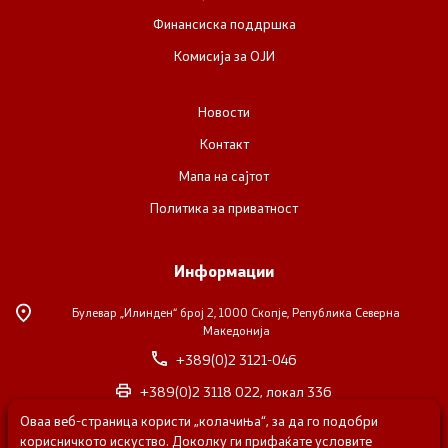
Финансиска поддршка
Комисија за ОЈИ
Новости
Контакт
Мапа на сајтот
Политика за приватност
Информации
Булевар „Илинден“ број 2,
1000 Скопје, Република Северна
Македонија
+389(0)2 3121-046
+389(0)2 3118 022, локал 336
Оваа веб-страница користи „колачиња“, за да го подобри
nvosorabotka@gs.gov.mk
корисничкото искуство. Доколку ги прифаќате условите