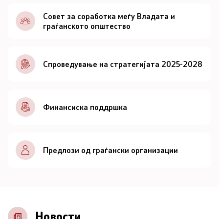
Документи
Совет за соработка меѓу Владата и
граѓанското општество
Документи
Спроведување на стратегијата 2025-2028
Совет
За советот
Финансиска поддршка
Документи
Записници и дневни редови од седниците на
Предлози од граѓански организации
Советот
Номинации
Контакт
Новости