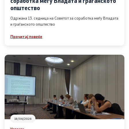
соработка меѓу Владата и граѓанското
Список на ОЈИ
општество
Одржана 13. седница на Советот за соработка меѓу Владата
и граѓанското општество
Контакт
Прочитај повеќе
Контакт
Линкови
Изјава за пристапност
Со еден клик до сите услуги
18/06/2026
Новости