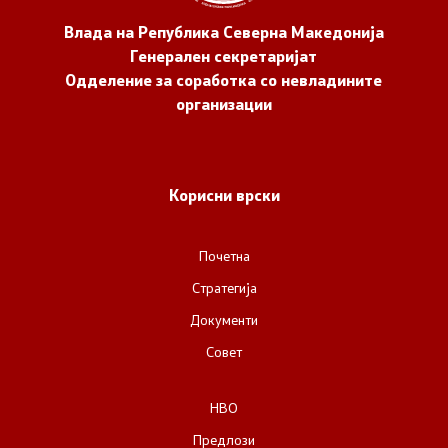
Влада на Република Северна Македонија
Генерален секретаријат
Одделение за соработка со невладините
организации
Корисни врски
Почетна
Стратегија
Документи
Совет
НВО
Предлози