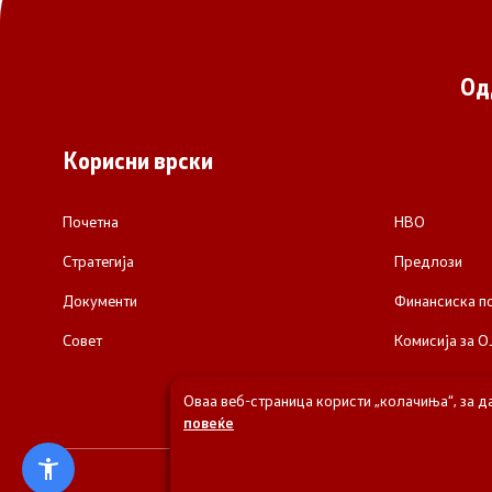
Од
Корисни врски
Почетна
НВО
Стратегија
Предлози
Документи
Финансиска 
Совет
Комисија за О
Оваа веб-страница користи „колачиња“, за д
повеќе
© 2026 Одделени