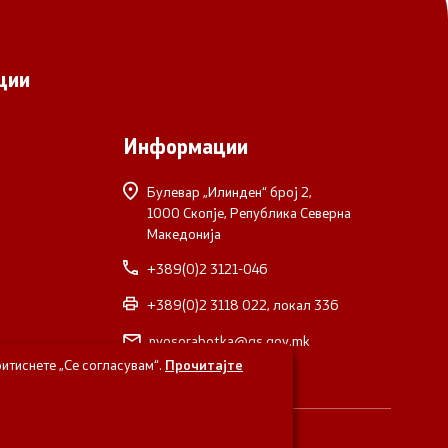
ции
Информации
Булевар „Илинден“ број 2,
1000 Скопје, Република Северна
Македонија
+389(0)2 3121-046
+389(0)2 3118 022, локал 336
nvosorabotka@gs.gov.mk
итиснете „Се согласувам“.
Прочитајте
верна Македонија