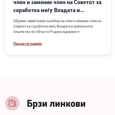
член и заменик член на Советот за
соработка меѓу Владата и
граѓанското општество во областа
Објавен Јавен повик за избор на член и заменик член на
Родова еднаквост
Советот за соработка меѓу Владата и граѓанското
општество во областа Родова еднаквост
Прочитај повеќе
Брзи линкови