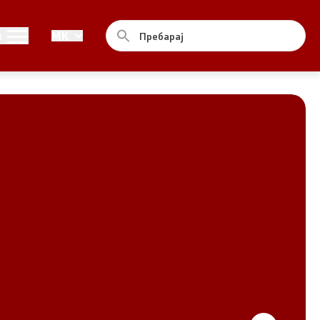
Совет
и
MK
За советот
Документи
Записници и дневни редови од
седниците на Советот
Номинации
Контакт
Комисија за ОЈИ
За комисијата