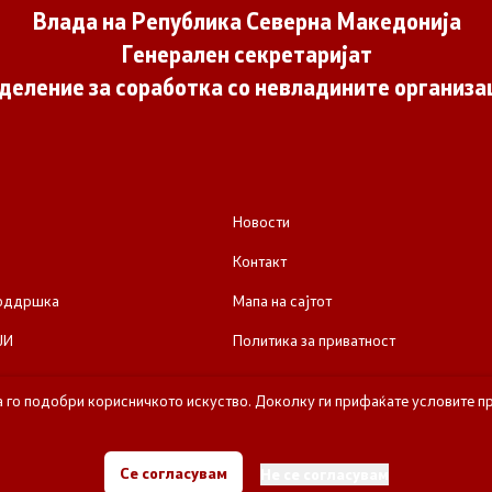
Влада на Република Северна Македонија
Генерален секретаријат
деление за соработка со невладините организа
Новости
Контакт
поддршка
Мапа на сајтот
ЈИ
Политика за приватност
а го подобри корисничкото искуство. Доколку ги прифаќате условите пр
е за соработка со невладините организации - Влада на Република Се
Се согласувам
Не се согласувам
Сите права задржани