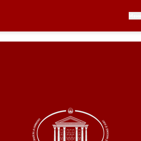
Документи
Мен
 по години
Документи
ање на стратегија
Финансиска поддршка
по години
Прегледи