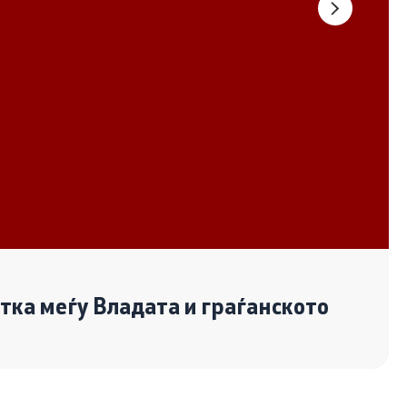
Документи
Извештаи
Список на ОЈИ
Со еден клик до сите услуги
отка меѓу Владата и граѓанското