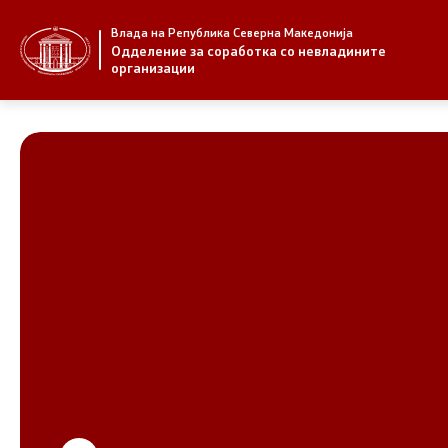
Влада на Република Северна Македонија
За нас
Стратегија
Одделение за соработка со невладините
организации
За нас
Стратегии
Новости
Извештаи
Јавни повици
Спроведув
НВО
Предлози
Регистар
Предлози 