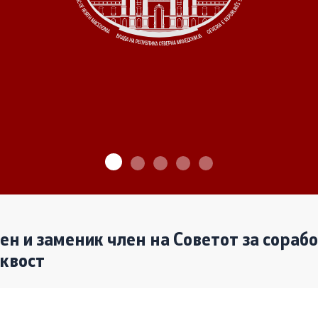
ѓу Владата и граѓанскиот
Програми
Одлуки
денови за иницијативи на
те организации
Реализација
лен и заменик член на Советот за сораб
аквост