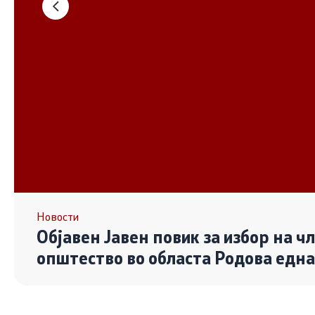
Основање на здружение
Дијалог ме
сектор
Отворени 
граѓански
Контакт
Контакт
Линкови
Новости
Објавен Јавен повик за избор на ч
Изјава за пристапност
општество во областа Родова едн