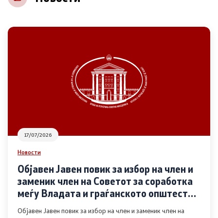
НВО
Регистар
Основање на здружение
Предлози
Предлози по години
17/07/2026
Дијалог меѓу Владата и граѓанскиот сектор
Новости
Објавен Јавен повик за избор на член и
Отворени денови за иницијативи на граѓанските
заменик член на Советот за соработка
организации
меѓу Владата и граѓанското општество
во областа Родова еднаквост
Објавен Јавен повик за избор на член и заменик член на
Финансиска поддршка