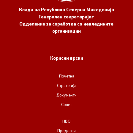
Влада на Република Северна Македонија
Генерален секретаријат
Одделение за соработка со невладините
организации
Корисни врски
Почетна
Стратегија
Документи
Совет
НВО
Предлози