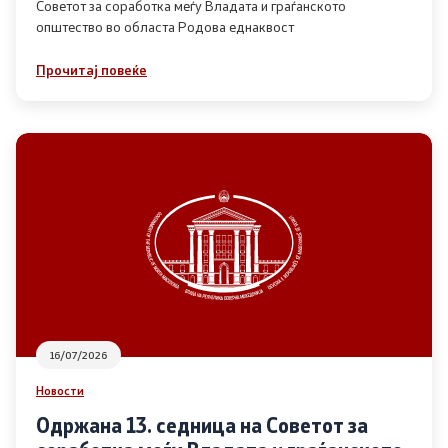
Советот за соработка меѓу Владата и граѓанското
општество во областа Родова еднаквост
Прегледи
Прочитај повеќе
Програми
Одлуки
Реализација
Комисија за ОЈИ
За комисијата
16/07/2026
Документи
Новости
Извештаи
Одржана 13. седница на Советот за