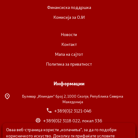
Финансиска поддршка
Комисија за ОЈИ
Новости
Контакт
Мапа на сајтот
Политика за приватност
Информации
Булевар „Илинден“ број 2,
1000 Скопје, Република Северна
Македонија
+389(0)2 3121-046
+389(0)2 3118 022, локал 336
Оваа веб-страница користи „колачиња“, за да го подобри
nvosorabotka@gs.gov.mk
корисничкото искуство. Доколку ги прифаќате условите