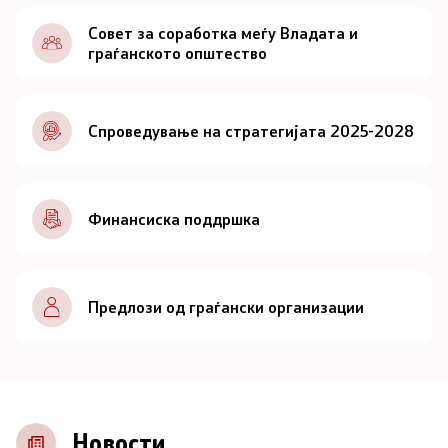
Документи
Совет за соработка меѓу Владата и
граѓанското општество
Документи
Спроведување на стратегијата 2025-2028
Совет
За советот
Финансиска поддршка
Документи
Записници и дневни редови од седниците на
Предлози од граѓански организации
Советот
Номинации
Контакт
Новости