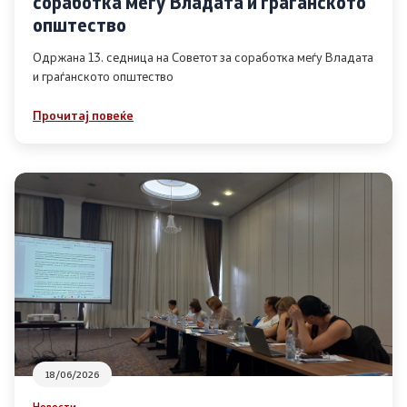
соработка меѓу Владата и граѓанското
Список на ОЈИ
општество
Одржана 13. седница на Советот за соработка меѓу Владата
и граѓанското општество
Контакт
Прочитај повеќе
Контакт
Линкови
Изјава за пристапност
Со еден клик до сите услуги
18/06/2026
Новости