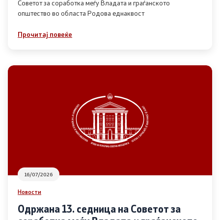
Советот за соработка меѓу Владата и граѓанското
општество во областа Родова еднаквост
Прегледи
Прочитај повеќе
Програми
Одлуки
Реализација
Комисија за ОЈИ
За комисијата
16/07/2026
Документи
Новости
Извештаи
Одржана 13. седница на Советот за