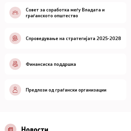
Документи
Совет за соработка меѓу Владата и
граѓанското општество
Документи
Спроведување на стратегијата 2025-2028
Совет
За советот
Финансиска поддршка
Документи
Записници и дневни редови од седниците на
Предлози од граѓански организации
Советот
Номинации
Контакт
Новости