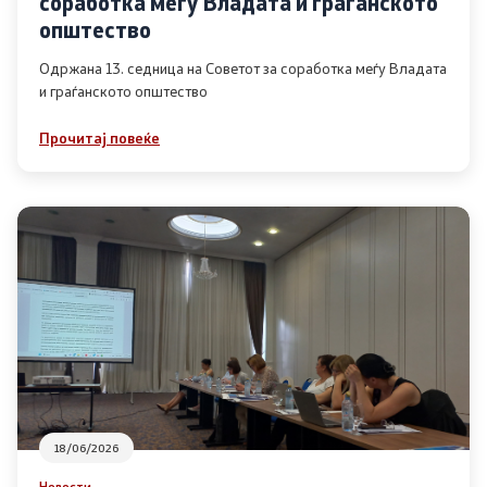
соработка меѓу Владата и граѓанското
Список на ОЈИ
општество
Одржана 13. седница на Советот за соработка меѓу Владата
и граѓанското општество
Контакт
Прочитај повеќе
Контакт
Линкови
Изјава за пристапност
Со еден клик до сите услуги
18/06/2026
Новости