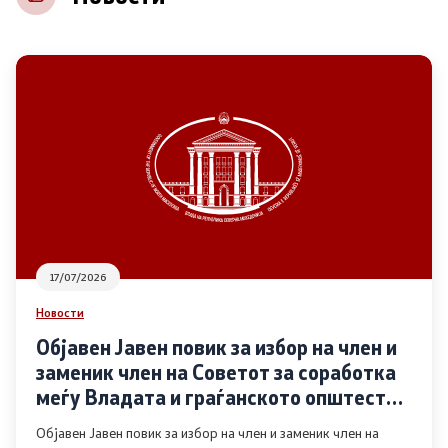
НВО
Регистар
Основање на здружение
Предлози
Предлози по години
17/07/2026
Дијалог меѓу Владата и граѓанскиот сектор
Новости
Објавен Јавен повик за избор на член и
Отворени денови за иницијативи на граѓанските
заменик член на Советот за соработка
организации
меѓу Владата и граѓанското општество
во областа Родова еднаквост
Објавен Јавен повик за избор на член и заменик член на
Финансиска поддршка