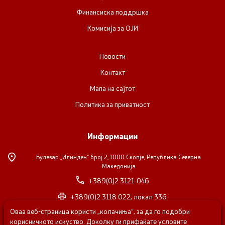
Финансиска поддршка
Комисија за ОЈИ
Новости
Контакт
Мапа на сајтот
Политика за приватност
Информации
Булевар „Илинден“ број 2,
1000 Скопје, Република Северна
Македонија
+389(0)2 3121-046
+389(0)2 3118 022, локал 336
Оваа веб-страница користи „колачиња“, за да го подобри
nvosorabotka@gs.gov.mk
корисничкото искуство. Доколку ги прифаќате условите