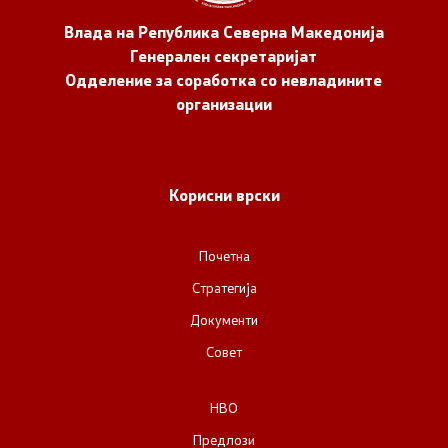
Влада на Република Северна Македонија
Генерален секретаријат
Одделение за соработка со невладините
организации
Корисни врски
Почетна
Стратегија
Документи
Совет
НВО
Предлози