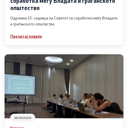
соработка меѓу Владата и граѓанското
Список на ОЈИ
општество
Одржана 13. седница на Советот за соработка меѓу Владата
и граѓанското општество
Контакт
Прочитај повеќе
Контакт
Линкови
Изјава за пристапност
Со еден клик до сите услуги
18/06/2026
Новости