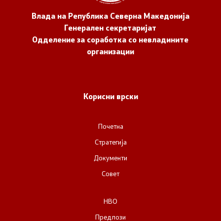
Влада на Република Северна Македонија
Генерален секретаријат
Одделение за соработка со невладините
организации
Корисни врски
Почетна
Стратегија
Документи
Совет
НВО
Предлози