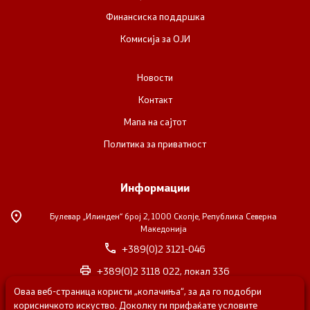
Финансиска поддршка
Комисија за ОЈИ
Новости
Контакт
Мапа на сајтот
Политика за приватност
Информации
Булевар „Илинден“ број 2,
1000 Скопје, Република Северна
Македонија
+389(0)2 3121-046
+389(0)2 3118 022, локал 336
Оваа веб-страница користи „колачиња“, за да го подобри
nvosorabotka@gs.gov.mk
корисничкото искуство. Доколку ги прифаќате условите