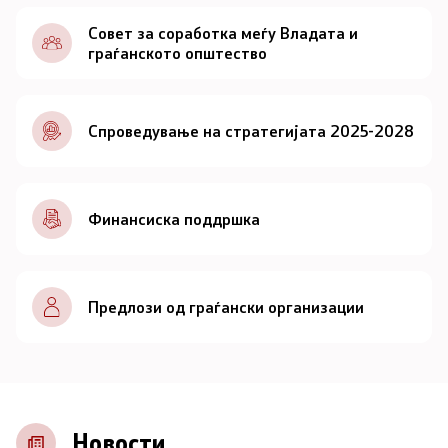
Документи
Совет за соработка меѓу Владата и
граѓанското општество
Документи
Спроведување на стратегијата 2025-2028
Совет
За советот
Финансиска поддршка
Документи
Записници и дневни редови од седниците на
Предлози од граѓански организации
Советот
Номинации
Контакт
Новости