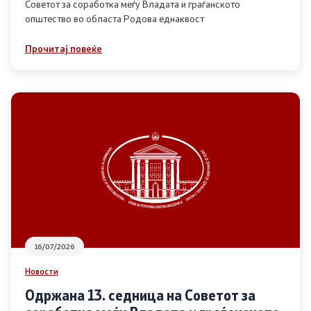
Советот за соработка меѓу Владата и граѓанското
општество во областа Родова еднаквост
Прегледи
Прочитај повеќе
Програми
Одлуки
Реализација
Комисија за ОЈИ
За комисијата
16/07/2026
Документи
Новости
Извештаи
Одржана 13. седница на Советот за