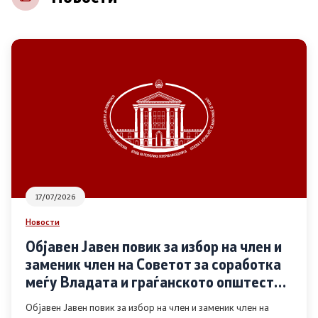
НВО
Регистар
Основање на здружение
Предлози
Предлози по години
17/07/2026
Дијалог меѓу Владата и граѓанскиот сектор
Новости
Објавен Јавен повик за избор на член и
Отворени денови за иницијативи на граѓанските
заменик член на Советот за соработка
организации
меѓу Владата и граѓанското општество
во областа Родова еднаквост
Објавен Јавен повик за избор на член и заменик член на
Финансиска поддршка