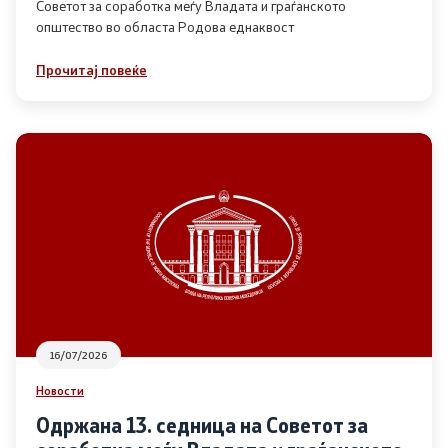
Советот за соработка меѓу Владата и граѓанското
општество во областа Родова еднаквост
Прегледи
Прочитај повеќе
Програми
Одлуки
Реализација
Комисија за ОЈИ
За комисијата
16/07/2026
Документи
Новости
Извештаи
Одржана 13. седница на Советот за