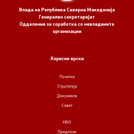
Влада на Република Северна Македонија
Генерален секретаријат
Одделение за соработка со невладините
организации
Корисни врски
Почетна
Стратегија
Документи
Совет
НВО
Предлози