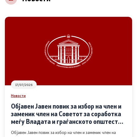
НВО
Регистар
Основање на здружение
Предлози
Предлози по години
17/07/2026
Дијалог меѓу Владата и граѓанскиот сектор
Новости
Објавен Јавен повик за избор на член и
Отворени денови за иницијативи на граѓанските
заменик член на Советот за соработка
организации
меѓу Владата и граѓанското општество
во областа Родова еднаквост
Објавен Јавен повик за избор на член и заменик член на
Финансиска поддршка