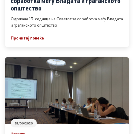
соработка меѓу Владата и граѓанското
Список на ОЈИ
општество
Одржана 13. седница на Советот за соработка меѓу Владата
и граѓанското општество
Контакт
Прочитај повеќе
Контакт
Линкови
Изјава за пристапност
Со еден клик до сите услуги
18/06/2026
Новости