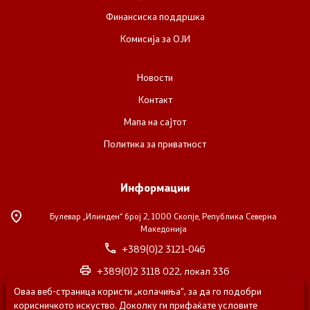
Финансиска поддршка
Комисија за ОЈИ
Новости
Контакт
Мапа на сајтот
Политика за приватност
Информации
Булевар „Илинден“ број 2,
1000 Скопје, Република Северна
Македонија
+389(0)2 3121-046
+389(0)2 3118 022, локал 336
Оваа веб-страница користи „колачиња“, за да го подобри
nvosorabotka@gs.gov.mk
корисничкото искуство. Доколку ги прифаќате условите