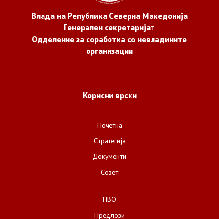
Влада на Република Северна Македонија
Генерален секретаријат
Одделение за соработка со невладините
организации
Корисни врски
Почетна
Стратегија
Документи
Совет
НВО
Предлози