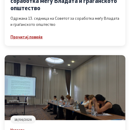
соработка меѓу Владата и граѓанското
Список на ОЈИ
општество
Одржана 13. седница на Советот за соработка меѓу Владата
и граѓанското општество
Контакт
Прочитај повеќе
Контакт
Линкови
Изјава за пристапност
Со еден клик до сите услуги
18/06/2026
Новости