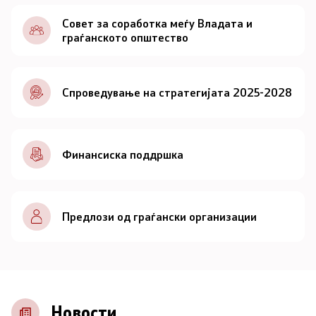
Документи
Совет за соработка меѓу Владата и
граѓанското општество
Документи
Спроведување на стратегијата 2025-2028
Совет
За советот
Финансиска поддршка
Документи
Записници и дневни редови од седниците на
Предлози од граѓански организации
Советот
Номинации
Контакт
Новости