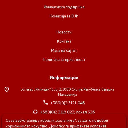
Финансиска поддршка
Комисија за ОЈИ
Новости
Контакт
Мапа на сајтот
Политика за приватност
Информации
Булевар „Илинден“ број 2,
1000 Скопје, Република Северна
Македонија
+389(0)2 3121-046
+389(0)2 3118 022, локал 336
Оваа веб-страница користи „колачиња“, за да го подобри
nvosorabotka@gs.gov.mk
корисничкото искуство. Доколку ги прифаќате условите