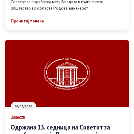
Советот за соработка меѓу Владата и граѓанското
општество во областа Родова еднаквост
Прегледи
Прочитај повеќе
Програми
Одлуки
Реализација
Комисија за ОЈИ
За комисијата
16/07/2026
Документи
Новости
Извештаи
Одржана 13. седница на Советот за