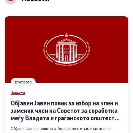
НВО
Регистар
Основање на здружение
Предлози
Предлози по години
17/07/2026
Дијалог меѓу Владата и граѓанскиот сектор
Новости
Објавен Јавен повик за избор на член и
Отворени денови за иницијативи на граѓанските
заменик член на Советот за соработка
организации
меѓу Владата и граѓанското општество
во областа Родова еднаквост
Објавен Јавен повик за избор на член и заменик член на
Финансиска поддршка