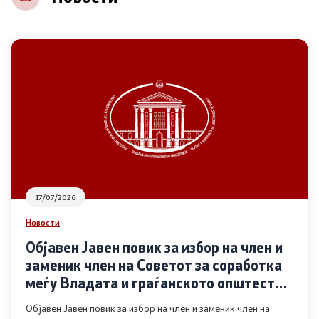
НВО
Регистар
Основање на здружение
Предлози
Предлози по години
17/07/2026
Дијалог меѓу Владата и граѓанскиот сектор
Новости
Објавен Јавен повик за избор на член и
Отворени денови за иницијативи на граѓанските
заменик член на Советот за соработка
организации
меѓу Владата и граѓанското општество
во областа Родова еднаквост
Објавен Јавен повик за избор на член и заменик член на
Финансиска поддршка