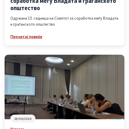
соработка меѓу Владата и граѓанското
Список на ОЈИ
општество
Одржана 13. седница на Советот за соработка меѓу Владата
и граѓанското општество
Контакт
Прочитај повеќе
Контакт
Линкови
Изјава за пристапност
Со еден клик до сите услуги
18/06/2026
Новости