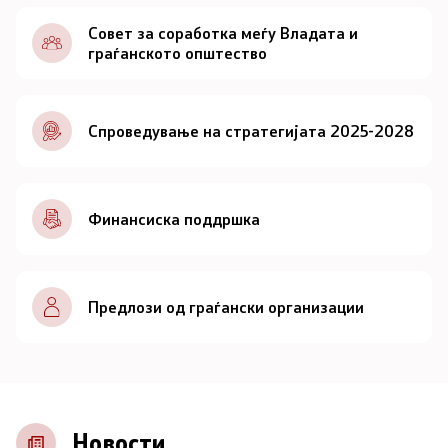
Документи
Совет за соработка меѓу Владата и
граѓанското општество
Документи
Спроведување на стратегијата 2025-2028
Совет
За советот
Финансиска поддршка
Документи
Записници и дневни редови од седниците на
Предлози од граѓански организации
Советот
Номинации
Контакт
Новости