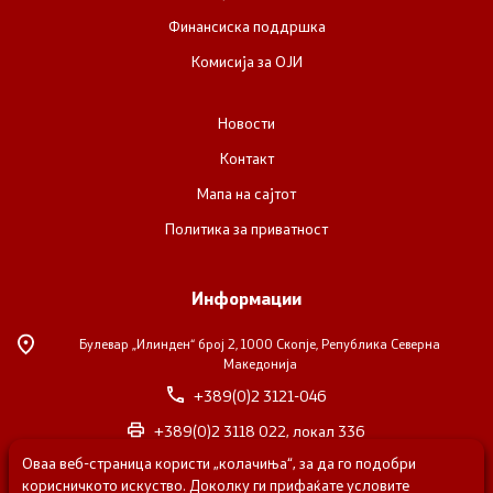
Финансиска поддршка
Комисија за ОЈИ
Новости
Контакт
Мапа на сајтот
Политика за приватност
Информации
Булевар „Илинден“ број 2,
1000 Скопје, Република Северна
Македонија
+389(0)2 3121-046
+389(0)2 3118 022, локал 336
Оваа веб-страница користи „колачиња“, за да го подобри
nvosorabotka@gs.gov.mk
корисничкото искуство. Доколку ги прифаќате условите