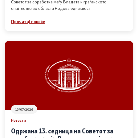
Советот за соработка меѓу Владата и граѓанското
општество во областа Родова еднаквост
Прегледи
Прочитај повеќе
Програми
Одлуки
Реализација
Комисија за ОЈИ
За комисијата
16/07/2026
Документи
Новости
Извештаи
Одржана 13. седница на Советот за