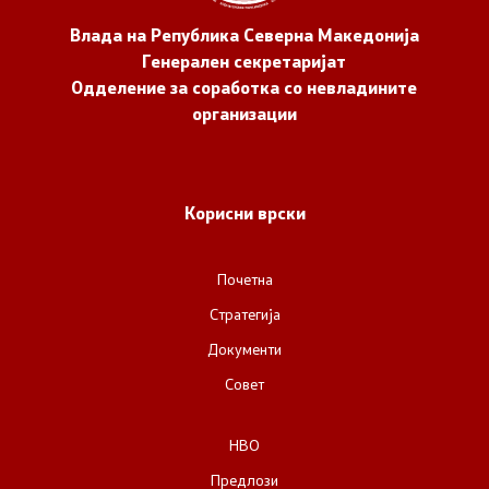
Влада на Република Северна Македонија
Генерален секретаријат
Одделение за соработка со невладините
организации
Корисни врски
Почетна
Стратегија
Документи
Совет
НВО
Предлози