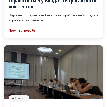
соработка меѓу Владата и граѓанското
Список на ОЈИ
општество
Одржана 13. седница на Советот за соработка меѓу Владата
и граѓанското општество
Контакт
Прочитај повеќе
Контакт
Линкови
Изјава за пристапност
Со еден клик до сите услуги
18/06/2026
Новости