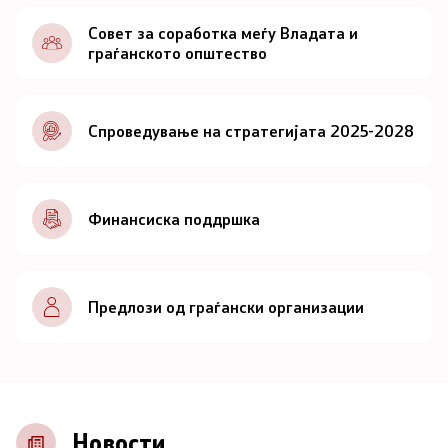
Документи
Совет за соработка меѓу Владата и
граѓанското општество
Документи
Спроведување на стратегијата 2025-2028
Совет
За советот
Финансиска поддршка
Документи
Записници и дневни редови од седниците на
Предлози од граѓански организации
Советот
Номинации
Контакт
Новости