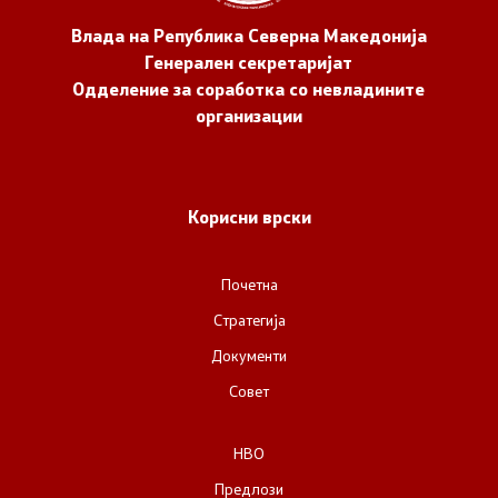
Влада на Република Северна Македонија
Генерален секретаријат
Одделение за соработка со невладините
организации
Корисни врски
Почетна
Стратегија
Документи
Совет
НВО
Предлози