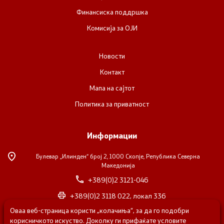
Финансиска поддршка
Комисија за ОЈИ
Новости
Контакт
Мапа на сајтот
Политика за приватност
Информации
Булевар „Илинден“ број 2,
1000 Скопје, Република Северна
Македонија
+389(0)2 3121-046
+389(0)2 3118 022, локал 336
Оваа веб-страница користи „колачиња“, за да го подобри
nvosorabotka@gs.gov.mk
корисничкото искуство. Доколку ги прифаќате условите