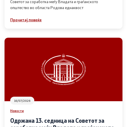
Советот за соработка меѓу Владата и граѓанското
општество во областа Родова еднаквост
Прегледи
Прочитај повеќе
Програми
Одлуки
Реализација
Комисија за ОЈИ
За комисијата
16/07/2026
Документи
Новости
Извештаи
Одржана 13. седница на Советот за