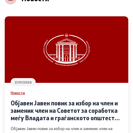
НВО
Регистар
Основање на здружение
Предлози
Предлози по години
17/07/2026
Дијалог меѓу Владата и граѓанскиот сектор
Новости
Објавен Јавен повик за избор на член и
Отворени денови за иницијативи на граѓанските
заменик член на Советот за соработка
организации
меѓу Владата и граѓанското општество
во областа Родова еднаквост
Објавен Јавен повик за избор на член и заменик член на
Финансиска поддршка