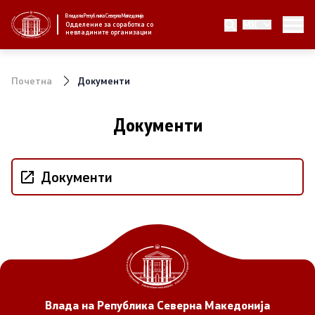
Влада на Република Северна Македонија
MK
За нас
Одделение за соработка со
невладините организации
За нас
Почетна
Документи
Новости
Документи
Јавни повици
Документи
Стратегија
Стратегии по години
Извештаи
Спроведување на стратегија
Влада на Република Северна Македонија