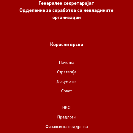
Генерален секретаријат
Документи
Одделение за соработка со невладините
организации
Документи
Совет
Корисни врски
За советот
Почетна
Стратегија
Документи
Документи
Записници и дневни редови од седниците на
Совет
Советот
НВО
Номинации
Предлози
Контакт
Финансиска поддршка