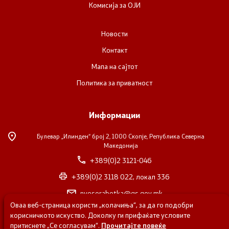
Комисија за ОЈИ
НВО
Новости
Регистар
Контакт
Мапа на сајтот
Основање на здружение
Политика за приватност
Предлози
Информации
Предлози по години
Булевар „Илинден“ број 2,
1000 Скопје, Република Северна
Македонија
Дијалог меѓу Владата и граѓанскиот сектор
+389(0)2 3121-046
+389(0)2 3118 022, локал 336
Отворени денови за иницијативи на граѓанските
nvosorabotka@gs.gov.mk
организации
Оваа веб-страница користи „колачиња“, за да го подобри
корисничкото искуство. Доколку ги прифаќате условите
© 2026 Одделение за соработка со невладините организации -
притиснете „Се согласувам“.
Прочитајте повеќе
Финансиска поддршка