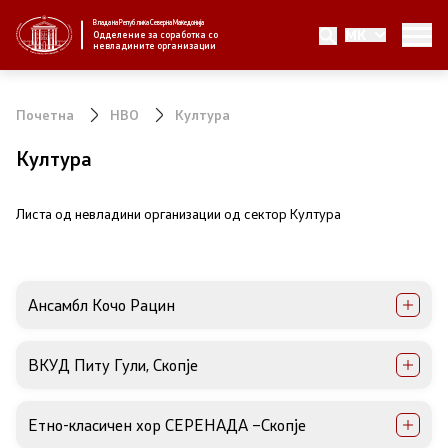
Влада на Република Северна Македонија
MK
За нас
Одделение за соработка со
невладините организации
За нас
Почетна
НВО
Култура
Новости
Култура
Јавни повици
Листа од невладини организации од сектор Култура
Стратегија
Ансамбл Кочо Рацин
Стратегии по години
Извештаи
ВКУД Питу Гули, Скопје
Спроведување на стратегија
Етно-класичен хор СЕРЕНАДА –Скопје