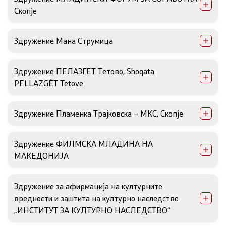
Скопје
НВО
Здружение Мана Струмица
Регистар
Основање на здружение
Здружение ПЕЛАЗГЕТ Тетово, Shoqata
PELLAZGËT Tetovë
Предлози
Здружение Пламенка Трајковска – МКС, Скопје
Предлози по години
Здружение ФИЛМСКА МЛАДИНА НА
Дијалог меѓу Владата и граѓанскиот сектор
МАКЕДОНИЈА
Отворени денови за иницијативи на граѓанските
Здружение за афирмација на културните
организации
вредности и заштита на културно наследство
„ИНСТИТУТ ЗА КУЛТУРНО НАСЛЕДСТВО“
Финансиска поддршка