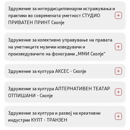
Здружение за интердисциплинарни истражувања и
Прегледи
практики во современата уметност СТУДИО
ПРИВАТЕН ПРИНТ Скопје
Програми
Здружение за колективно управување на правата
Одлуки
на уметниците музички изведувачи и
произведувачите на фонограми „ММИ Скопје“
Реализација
Здружение за култура АКСЕС - Скопје
Комисија за ОЈИ
Здружение за култура АЛТЕРНАТИВЕН ТЕАТАР
За комисијата
ОТПИШАНИ - Скопје
Документи
Здружение за култура и развој на креативни
индустрии КУЛТ - ТРАНЗЕН
Извештаи