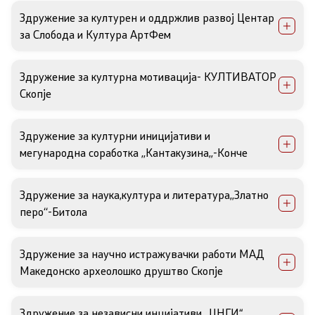
Список на ОЈИ
Здружение за културен и оддржлив развој Центар
за Слобода и Култура АртФем
Контакт
Здружение за културна мотивација- КУЛТИВАТОР
Скопје
Контакт
Линкови
Здружение за културни иницијативи и
мегународна соработка ,,Кантакузина,,-Конче
Изјава за пристапност
Здружение за наука,култура и литература,,Златно
перо‘‘-Битола
Со еден клик до сите услуги
Здружение за научно истражувачки работи МАД
Македонско археолошко друштво Скопје
Здружение за независни инцијативи „ЦНГИ“