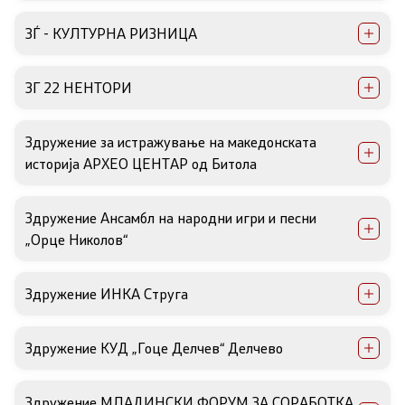
Документи
ЗЃ - КУЛТУРНА РИЗНИЦА
Документи
ЗГ 22 НЕНТОРИ
Совет
Здружение за истражување на македонската
историја АРХЕО ЦЕНТАР од Битола
За советот
Здружение Ансамбл на народни игри и песни
Документи
„Орце Николов“
Записници и дневни редови од седниците на
Советот
Здружение ИНКА Струга
Номинации
Здружение КУД „Гоце Делчев“ Делчево
Контакт
Здружение МЛАДИНСКИ ФОРУМ ЗА СОРАБОТКА