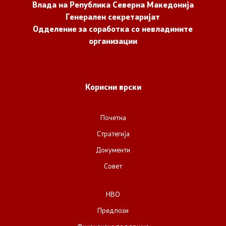
Влада на Република Северна Македонија
Документи
Генерален секретаријат
Одделение за соработка со невладините
Документи
организации
Совет
Корисни врски
За советот
Почетна
Документи
Стратегија
Записници и дневни редови од седниците на
Документи
Советот
Совет
Номинации
НВО
Предлози
Контакт