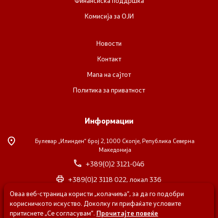
Финансиска поддршка
Комисија за ОЈИ
НВО
Регистар
Новости
Контакт
Основање на здружение
Мапа на сајтот
Политика за приватност
Предлози
Информации
Предлози по години
Булевар „Илинден“ број 2,
1000 Скопје, Република Северна
Дијалог меѓу Владата и граѓанскиот сектор
Македонија
+389(0)2 3121-046
Отворени денови за иницијативи на граѓанските
+389(0)2 3118 022, локал 336
организации
Оваа веб-страница користи „колачиња“, за да го подобри
nvosorabotka@gs.gov.mk
корисничкото искуство. Доколку ги прифаќате условите
притиснете „Се согласувам“.
Прочитајте повеќе
Финансиска поддршка