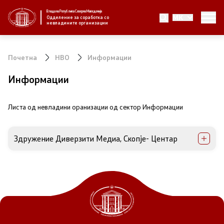
Влада на Република Северна Македонија
MK
За нас
Одделение за соработка со
невладините организации
За нас
Почетна
НВО
Информации
Новости
Информации
Јавни повици
Листа од невладини оранизации од сектор Информации
Стратегија
Здружение Диверзити Медиа, Скопје- Центар
Стратегии по години
Извештаи
Спроведување на стратегија