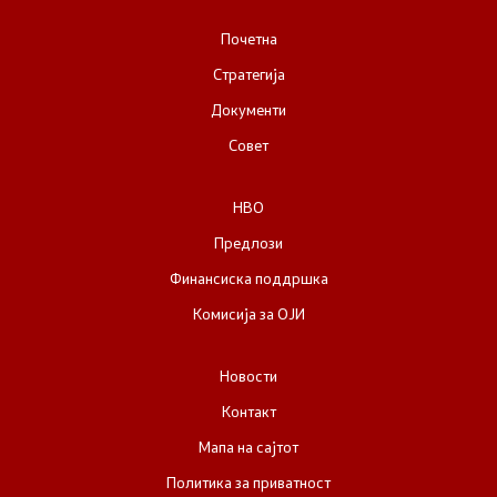
Почетна
НВО
Стратегија
Регистар
Документи
Совет
Основање на здружение
НВО
Предлози
Предлози
Финансиска поддршка
Предлози по години
Комисија за ОЈИ
Дијалог меѓу Владата и граѓанскиот сектор
Новости
Отворени денови за иницијативи на граѓанските
Контакт
организации
Мапа на сајтот
Политика за приватност
Финансиска поддршка