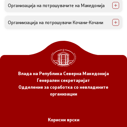
Организација на потрошувачите на Македонија
Документи
Документи
Органиизација на потрошувачи Кочани-Кочани
Совет
За советот
Документи
Влада на Република Северна Македонија
Генерален секретаријат
Записници и дневни редови од седниците на
Одделение за соработка со невладините
Советот
организации
Номинации
Контакт
Корисни врски