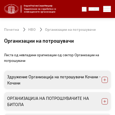
Влада на Република Северна Македонија
MK
За нас
Одделение за соработка со
невладините организации
За нас
Почетна
НВО
Организации на потрошувачи
Новости
Организации на потрошувачи
Јавни повици
Листа од невладини орагнизации од сектор Организации на
потрошувачи
Стратегија
Здружение Организација на потрошувачи Кочани -
Стратегии по години
Кочани
Извештаи
ОРГАНИЗАЦИЈА НА ПОТРОШУВАЧИТЕ НА
БИТОЛА
Спроведување на стратегија