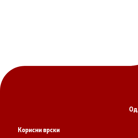
Основање на здружение
Дијалог ме
сектор
Отворени 
граѓански
Контакт
Контакт
Линкови
Од
Изјава за пристапност
Корисни врски