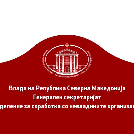
ѓу Владата и граѓанскиот
Програми
Одлуки
денови за иницијативи на
те организации
Реализација
Влада на Република Северна Македонија
Генерален секретаријат
деление за соработка со невладините организа