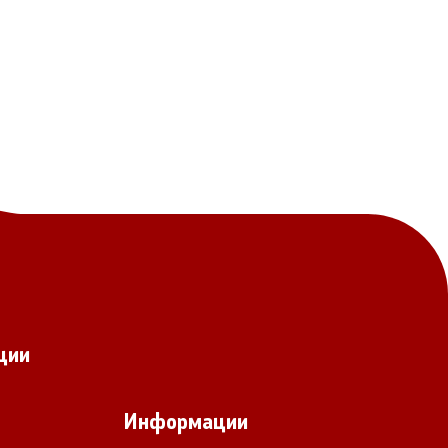
Документи
Извештаи
Список на ОЈИ
Со еден клик до сите услуги
ции
Информации