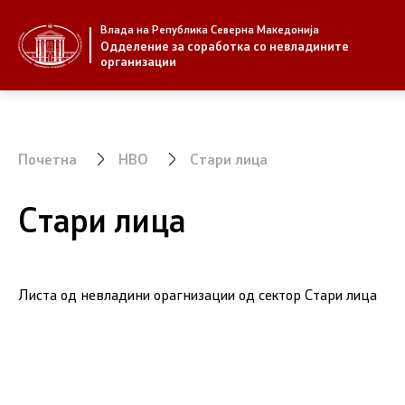
Влада на Република Северна Македонија
За нас
Стратегија
Одделение за соработка со невладините
организации
За нас
Стратегии
Новости
Извештаи
Почетна
НВО
Стари лица
Јавни повици
Спроведув
Стари лица
Листа од невладини орагнизации од сектор Стари лица
НВО
Предлози
Регистар
Предлози 