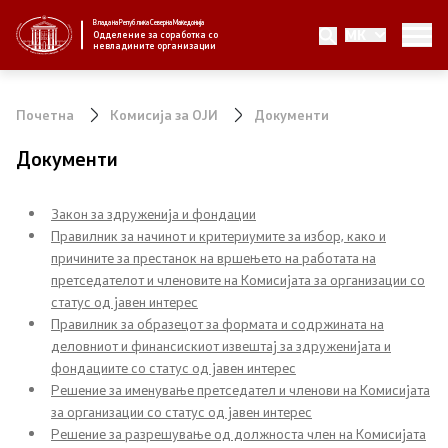
Влада на Република Северна Македонија
MK
За нас
Одделение за соработка со
невладините организации
За нас
Почетна
Комисија за ОЈИ
Документи
Новости
Документи
Јавни повици
Закон за здруженија и фондации
Правилник за начинот и критериумите за избор, како и
Стратегија
причините за престанок на вршењето на работата на
претседателот и членовите на Комисијата за организации со
статус од јавен интерес
Стратегии по години
Правилник за образецот за формата и содржината на
деловниот и финансискиот извештај за здруженијата и
Извештаи
фондациите со статус од јавен интерес
Решение за именување претседател и членови на Комисијата
Спроведување на стратегија
за организации со статус од јавен интерес
Решение за разрешување од должноста член на Комисијата