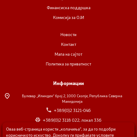
Финансиска поддршка
Прегледи
Комисија за ОЈИ
Програми
Новости
Контакт
Одлуки
Мапа на сајтот
Реализација
Политика за приватност
Комисија за ОЈИ
Информации
Булевар „Илинден“ број 2,
1000 Скопје, Република Северна
За комисијата
Македонија
+389(0)2 3121-046
Документи
+389(0)2 3118 022, локал 336
Извештаи
Оваа веб-страница користи „колачиња“, за да го подобри
nvosorabotka@gs.gov.mk
корисничкото искуство. Доколку ги прифаќате условите