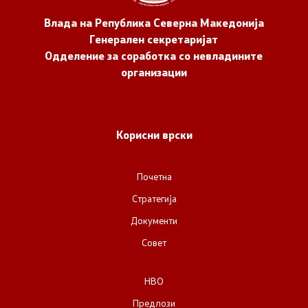
Влада на Република Северна Македонија
НВО
Генерален секретаријат
Одделение за соработка со невладините
Регистар
организации
Основање на здружение
Корисни врски
Предлози
Предлози по години
Почетна
Стратегија
Дијалог меѓу Владата и граѓанскиот сектор
Документи
Совет
Отворени денови за иницијативи на граѓанските
организации
НВО
Предлози
Финансиска поддршка