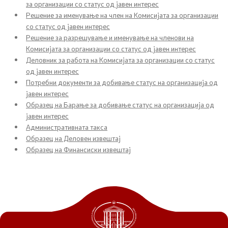
за организации со статус од јавен интерес
Документи
Решение за именување на член на Комисијата за организации
со статус од јавен интерес
Решение за разрешување и именување на членови на
Документи
Комисијата за организации со статус од јавен интерес
Деловник за работа на Комисијата за организации со статус
од јавен интерес
Совет
Потребни документи за добивање статус на организација од
јавен интерес
За советот
Образец на Барање за добивање статус на организација од
јавен интерес
Документи
Aдминистративната такса
Образец на Деловен извештај
Записници и дневни редови од седниците на
Образец на Финансиски извештај
Советот
Номинации
Контакт