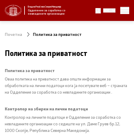
Влада на Република Северна Македонија
MK
За нас
Одделение за соработка со
невладините организации
За нас
Почетна
Политика за приватност
Новости
Политика за приватност
Јавни повици
Политика за приватност
Стратегија
Оваа политика на приватност дава општи информации за
обработката на лични податоци кога ја посетувате веб – страната
Стратегии по години
на Одделение за соработка со невладините организации .
Извештаи
Контролор на збирки на лични податоци
Контролор на личните податоци е Одделение за соработка со
Спроведување на стратегија
невладините организации со седиште на ул. Даме Груев бр.12,
1000 Скопје, Република Северна Македонија.