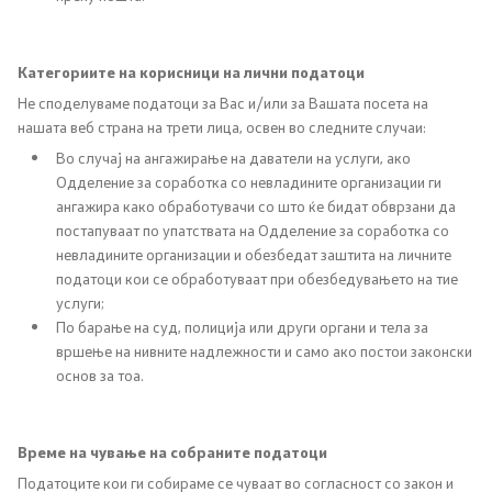
Список на ОЈИ
Категориите на корисници на лични податоци
Контакт
Не споделуваме податоци за Вас и/или за Вашата посета на
нашата веб страна на трети лица, освен во следните случаи:
Контакт
Во случај на ангажирање на даватели на услуги, ако
Одделение за соработка со невладините организации ги
Линкови
ангажира како обработувачи со што ќе бидат обврзани да
постапуваат по упатствата на Одделение за соработка со
невладините организации и обезбедат заштита на личните
Изјава за пристапност
податоци кои се обработуваат при обезбедувањето на тие
услуги;
По барање на суд, полиција или други органи и тела за
вршење на нивните надлежности и само ако постои законски
основ за тоа.
Со еден клик до сите услуги
Време на чување на собраните податоци
Податоците кои ги собираме се чуваат во согласност со закон и