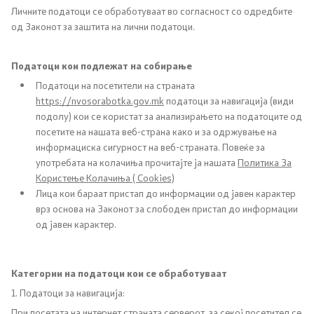
Личните податоци се обработуваат во согласност со одредбите
Документи
од Законот за заштита на лични податоци.
Документи
Податоци кои подлежат на собирање
Податоци на посетители на страната
Совет
https://nvosorabotka.gov.mk
податоци за навигација (види
подолу) кои се користат за анализирањето на податоците од
посетите на нашата веб-страна како и за одржување на
За советот
информациска сигурност на веб-страната. Повеќе за
употребата на колачиња прочитајте ја нашата
Политика За
Документи
Користење Колачиња ( Cookies)
Лица кои бараат пристап до информации од јавен карактер
Записници и дневни редови од седниците на
врз основа на Законот за слободен пристап до информации
Советот
од јавен карактер.
Номинации
Категории на податоци кои се обработуваат
1. Податоци за навигација:
Контакт
При посетата на интернет страната серверот, за секој посетител се