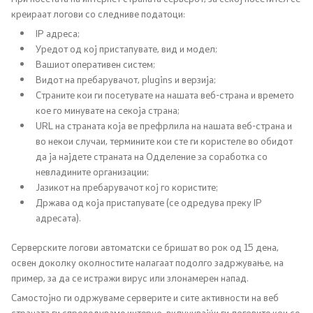
креираат логови со следниве податоци:
НВО
IP адреса;
Уредот од кој пристапувате, вид и модел;
Регистар
Вашиот оперативен систем;
Видот на пребарувачот, plugins и верзија;
Страните кои ги посетувате на нашата веб-страна и времето
Основање на здружение
кое го минувате на секоја страна;
URL на страната која ве префрлила на нашата веб-страна и
во некои случаи, термините кои сте ги користеле во обидот
Предлози
да ја најдете страната на Одделение за соработка со
невладините организации;
Предлози по години
Јазикот на пребарувачот кој го користите;
Држава од која пристапувате (се одредува преку IP
Дијалог меѓу Владата и граѓанскиот сектор
адресата).
Серверските логови автоматски се бришат во рок од 15 дена,
Отворени денови за иницијативи на граѓанските
освен доколку околностите налагаат подолго задржување, на
организации
пример, за да се истражи вирус или злонамерен напад.
Самостојно ги одржуваме серверите и сите активности на веб
Финансиска поддршка
страната ги спроведуваме интерно, вклучувајќи ги логовите кои се