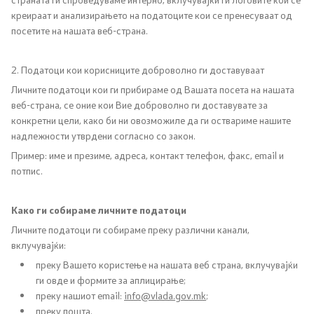
креираат и анализирањето на податоците кои се пренесуваат од
посетите на нашата веб-страна.
Прегледи
2. Податоци кои корисниците доброволно ги доставуваат
Програми
Личните податоци кои ги прибираме од Вашата посета на нашата
веб-страна, се оние кои Вие доброволно ги доставувате за
Одлуки
конкретни цели, како би ни овозможиле да ги оствариме нашите
надлежности утврдени согласно со закон.
Реализација
Пример: име и презиме, адреса, контакт телефон, факс, email и
потпис.
Комисија за ОЈИ
Како ги собираме личните податоци
За комисијата
Личните податоци ги собираме преку различни канали,
вклучувајќи:
Документи
преку Вашето користење на нашата веб страна, вклучувајќи
ги овде и формите за аплицирање;
Извештаи
преку нашиот email:
info@vlada.gov.mk
;
преку пошта.