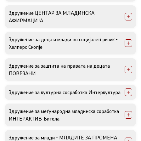
НВО
Здружение ЦЕНТАР ЗА МЛАДИНСКА
АФИРМАЦИЈА
Регистар
Здружение за деца и млади во социјален ризик -
Основање на здружение
Хелперс Скопје
Предлози
Здружение за заштита на правата на децата
ПОВРЗАНИ
Предлози по години
Здружение за културна сосработка Интеркултура
Дијалог меѓу Владата и граѓанскиот сектор
Здружение за меѓународна младинска соработка
Отворени денови за иницијативи на граѓанските
ИНТЕРАКТИВ-Битола
организации
Здружение за млади - МЛАДИТЕ ЗА ПРОМЕНА
Финансиска поддршка