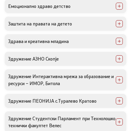
Емоционално здраво детство
Документи
Документи
Заштита на правата на детето
Здрава и креативна младина
Совет
За советот
Здружение АЗНО Скопје
Документи
Здружение Интерактивна мрежа за образование и
ресурси – ИМОР, Битола
Записници и дневни редови од седниците на
Советот
Здружение ПЕОНИЈА с.Туралево Кратово
Номинации
Здружение Студентски Парламент при Технолошко
Контакт
технички факултет Велес