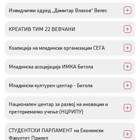
Список на ОЈИ
Извиднички одред „Димитар Влахов“ Велес
Контакт
КРЕАТИВ ТИМ 22 ВЕВЧАНИ
Контакт
Коалиција на младински организации СЕГА
Линкови
Младинска асоцијација ИМКА Битола
Изјава за пристапност
Младински културен центар - Битола
Национален центар за развој на иновации и
Со еден клик до сите услуги
претприемачко учење (НЦРИПУ)
СТУДЕНТСКИ ПАРЛАМЕНТ на Економски
Факултет Прилеп