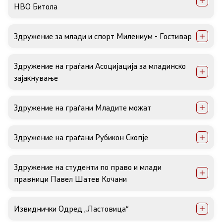
НВО Битола
Прегледи
Здружение за млади и спорт Милениум - Гостивар
Програми
Здружение на граѓани Асоцијација за младинско
Одлуки
зајакнување
Реализација
Здружение на граѓани Младите можат
Комисија за ОЈИ
Здружение на граѓани Рубикон Скопје
За комисијата
Здружение на студенти по право и млади
правници Павел Шатев Кочани
Документи
Извештаи
Извиднички Одред „Ластовица“