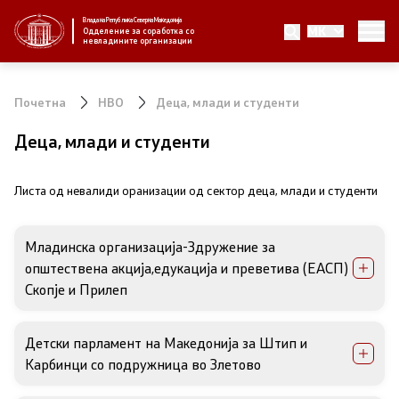
Влада на Република Северна Македонија
MK
За нас
Одделение за соработка со
невладините организации
За нас
Почетна
НВО
Деца, млади и студенти
Новости
Деца, млади и студенти
Јавни повици
Листа од невалиди оранизации од сектор деца, млади и студенти
Стратегија
Mладинска организација-Здружение за
општествена акција,едукација и преветива (ЕАСП)
Стратегии по години
Скопје и Прилеп
Извештаи
Детски парламент на Македонија за Штип и
Спроведување на стратегија
Карбинци со подружница во Злетово