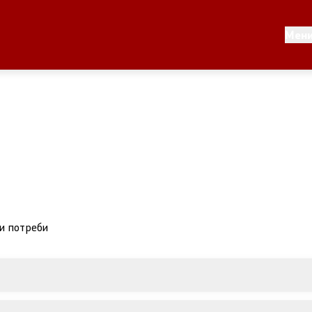
Документи
Мен
 по години
Документи
ање на стратегија
ни потреби
Финансиска поддршка
по години
Прегледи