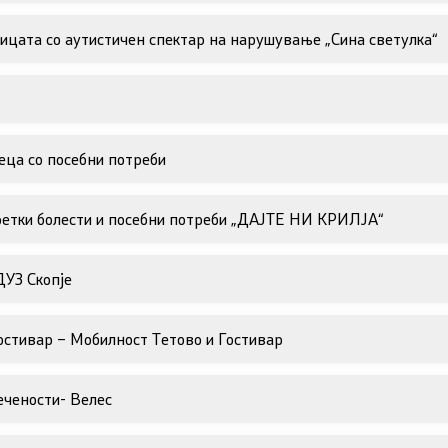
ицата со аутистичен спектар на нарушување „Сина светулка“
еца со посебни потреби
 ретки болести и посебни потреби „ДАЈТЕ НИ КРИЛЈА“
ДУЗ Скопје
остивар – Мобилност Тетово и Гостивар
ечености- Велес