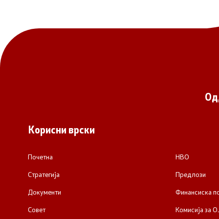
Од
Корисни врски
Почетна
НВО
Стратегија
Предлози
Документи
Финансиска 
Совет
Комисија за О