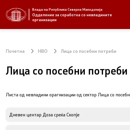
Влада на Република Северна Македонија
За нас
Стратегија
Одделение за соработка со невладините
организации
За нас
Стратегии
Новости
Извештаи
Почетна
НВО
Лица со посебни потреби
Јавни повици
Спроведув
Лица со посебни потреби
Листа од невладини орагнизации од сектор Лица со посеб
НВО
Предлози
Дневен центар Доза среќа Скопје
Регистар
Предлози 