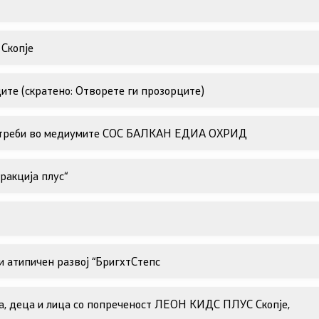
ѓу Владата и граѓанскиот
Програми
Скопје
Одлуки
денови за иницијативи на
ите (скратено: Отворете ги прозорците)
те организации
Реализација
 потреби во медиумите СОС БАЛКАН ЕДИА ОХРИД
ракција плус“
и атипичен развој “БригхтСтепс
а, деца и лица со попреченост ЛЕОН КИДС ПЛУС Скопје,