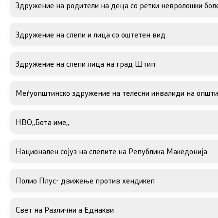
Здружение на родители на деца со ретки невролошки бол
Здружение на слепи и лица со оштетен вид
Здружение на слепи лица на град Штип
Меѓуопштинско здружение на телесни инвалиди на опш
НВО,,Бота име,,
Национален сојуз на слепите на Република Македонија
Полио Плус- движење против хендикеп
Свет на Различни а Еднакви