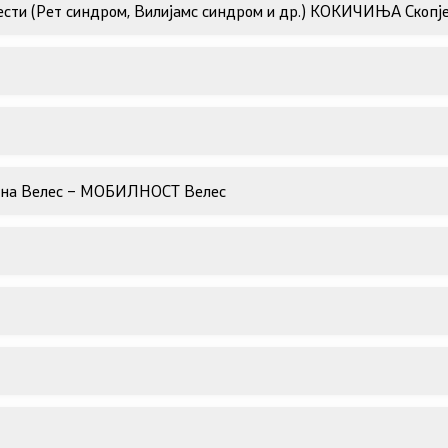
ести (Рет синдром, Вилијамс синдром и др.) КОКИЧИЊА Скопј
тина Велес – МОБИЛНОСТ Велес