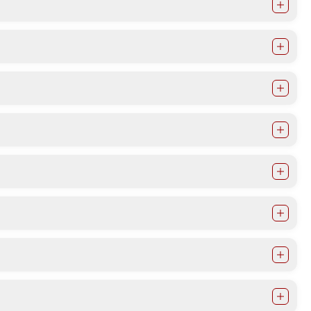
Документи
Извештаи
Список на ОЈИ
Со еден клик до сите услуги