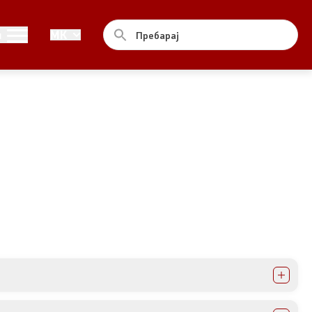
Совет
и
MK
За советот
Документи
Записници и дневни редови од
седниците на Советот
Номинации
Контакт
Комисија за ОЈИ
За комисијата