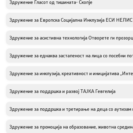
Здружение Гласот од тишината- Скопје
Основање на здружение
Дијалог ме
сектор
Здружение за Европска Социјална Инклузија ЕСИ НЕЛИС 
Отворени 
Здружение за асистивна технологија Отворете ги прозорц
граѓански
Здружение за еднаква застапеност на лица со посебни
Контакт
Здружение за инклузија, креативност и иницијатива „Инте
Контакт
Линкови
Здружение за поддршка и развој ТАЈКА Гевгелија
Изјава за пристапност
Здружение за поддршка и третирање на деца со аутизам 
Здружение за промоција на образование, животна средин