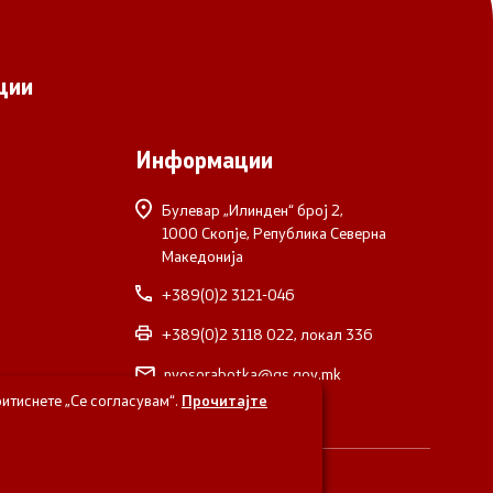
ции
Информации
Булевар „Илинден“ број 2,
1000 Скопје, Република Северна
Македонија
+389(0)2 3121-046
+389(0)2 3118 022, локал 336
nvosorabotka@gs.gov.mk
итиснете „Се согласувам“.
Прочитајте
верна Македонија