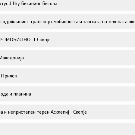
отус Ј Њу Бигининг Битола
а одржливиот транспорт,мобилноста и заштита на зелената
КТРОМОБИЛНОСТ Скопје
Македонија
- Прилеп
ода и планина
 и непристапен терен Асклeпиј - Скопје