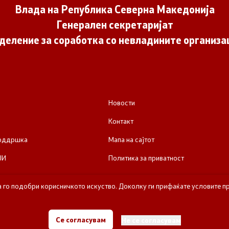
Влада на Република Северна Македонија
Генерален секретаријат
деление за соработка со невладините организа
Новости
Контакт
поддршка
Мапа на сајтот
ЈИ
Политика за приватност
а го подобри корисничкото искуство. Доколку ги прифаќате условите пр
е за соработка со невладините организации - Влада на Република Се
Се согласувам
Не се согласувам
Сите права задржани