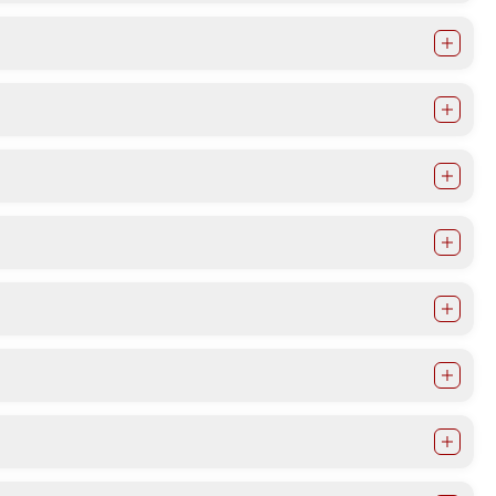
Документи
Извештаи
Список на ОЈИ
Со еден клик до сите услуги