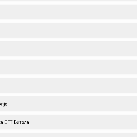
ѓу Владата и граѓанскиот
Програми
Одлуки
денови за иницијативи на
те организации
Реализација
пје
ка ЕГТ Битола