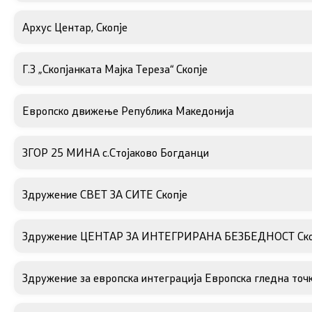
Основање на здружение
Дијалог ме
Архус Центар, Скопје
сектор
Г.З „Скопјанката Мајка Тереза“ Скопје
Отворени 
граѓански
Европско движење Република Македонија
Контакт
ЗГОР 25 МИНА с.Стојаково Богданци
Контакт
Здружение СВЕТ ЗА СИТЕ Скопје
Линкови
Здружение ЦЕНТАР ЗА ИНТЕГРИРАНА БЕЗБЕДНОСТ Ско
Изјава за пристапност
Здружение за европска интеграција Европска гледна точ