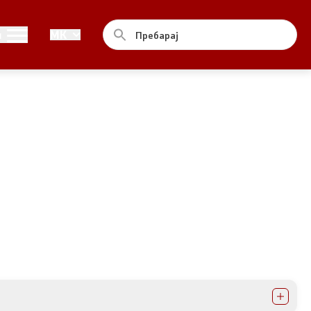
Совет
и
MK
За советот
Документи
Записници и дневни редови од
седниците на Советот
Номинации
Контакт
Комисија за ОЈИ
За комисијата