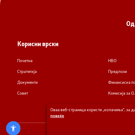
Од
Корисни врски
Почетна
НВО
Стратегија
Предлози
Документи
Финансиска 
Совет
Комисија за О
Оваа веб-страница користи „колачиња“, за д
повеќе
© 2026 Одделени