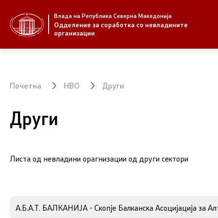
Влада на Република Северна Македонија
За нас
Стратегија
Одделение за соработка со невладините
организации
За нас
Стратегии
Новости
Извештаи
Почетна
НВО
Други
Јавни повици
Спроведув
Други
Листа од невладини орагнизации од други сектори
НВО
Предлози
А.Б.А.Т. БАЛКАНИЈА - Скопје Балканска Асоцијација за А
Регистар
Предлози 