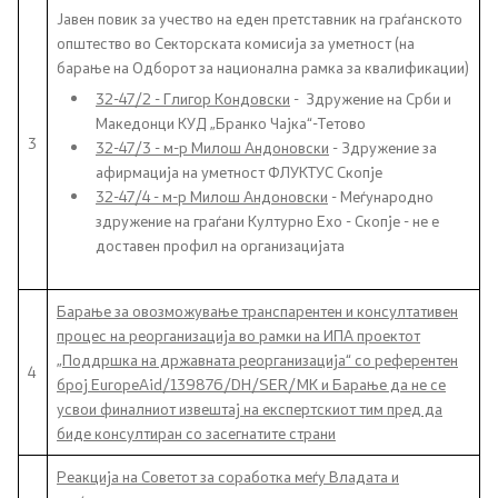
Јавен повик за учество на еден претставник на граѓанското
НВО
општество во Секторската комисија за уметност (на
барање на Одборот за национална рамка за квалификации)
Регистар
32-47/2 - Глигор Кондовски
- Здружение на Срби и
Македонци КУД „Бранко Чајка“-Тетово
3
32-47/3 - м-р Милош Андоновски
- Здружение за
Основање на здружение
афирмација на уметност ФЛУКТУС Скопје
32-47/4 - м-р Милош Андоновски
- Меѓународно
здружение на граѓани Културно Ехо - Скопје - не е
Предлози
доставен профил на организацијата
Предлози по години
Барање за овозможување транспарентен и консултативен
процес на реорганизација во рамки на ИПА проектот
Дијалог меѓу Владата и граѓанскиот сектор
„Поддршка на државната реорганизација“ со референтен
4
број EuropeAid/139876/DH/SER/MK и Барање да не се
Отворени денови за иницијативи на граѓанските
усвои финалниот извештај на експертскиот тим пред да
организации
биде консултиран со засегнатите страни
Реакција на Советот за соработка меѓу Владата и
Финансиска поддршка