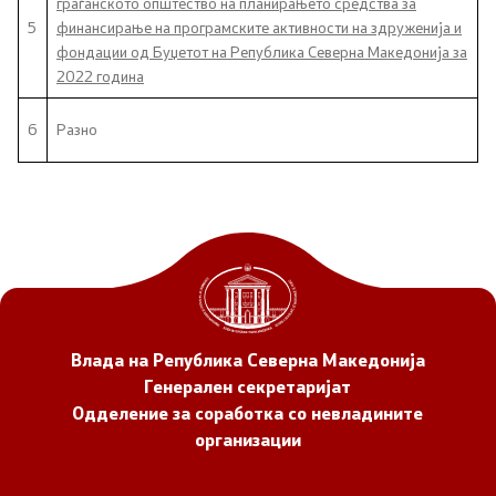
граѓанското општество на планирањето средства за
5
финансирање на програмските активности на здруженија и
фондации од Буџетот на Република Северна Македонија за
Прегледи
2022 година
Програми
6
Разно
Одлуки
Реализација
Комисија за ОЈИ
За комисијата
Влада на Република Северна Македонија
Генерален секретаријат
Документи
Одделение за соработка со невладините
организации
Извештаи