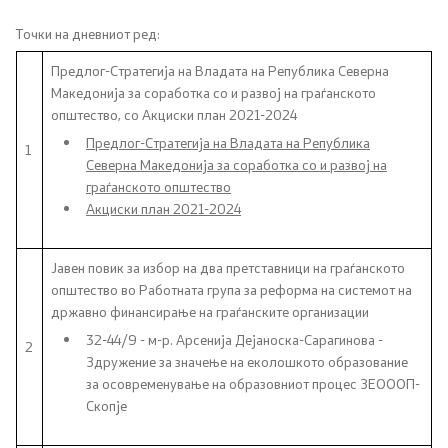
Документи
Точки на дневниот ред:
Предлог-Стратегија на Владата на Република Северна
Документи
Македонија за соработка со и развој на граѓанското
општество, со Акциски план 2021-2024
Совет
Предлог-Стратегија на Владата на Република
1
Северна Македонија за соработка со и развој на
граѓанското општество
За советот
Акциски план 2021-2024
Документи
Јавен повик за избор на два претставници на граѓанското
општество во Работната група за реформа на системот на
Записници и дневни редови од седниците на
државно финансирање на граѓанските организации
Советот
32-44/9 - м-р. Арсенија Дејаноска-Сарагинова -
2
Здружение за значење на еколошкото образование
Номинации
за осовременување на образовниот процес ЗЕОООП-
Скопје
Контакт