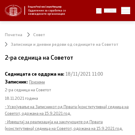
Влада на Република Северна Македонија
MK
За нас
Одделение за соработка со
невладините организации
За нас
Почетна
Совет
Новости
Записници и дневни редови од седниците на Советот
2-ра седница на Советот
Јавни повици
Седницата се оддржа на:
18/11/2021 11:00
Стратегија
Записник:
Преземи
2-ра седница на Советот
Стратегии по години
18.11.2021 година
- Усвојување на Записникот од Првата (конститутивна) седница на
Извештаи
Советот, одржана на 15.9.2021 год.
- Извештај за реализација на заклучоците од Првата
Спроведување на стратегија
(конститутивна) седница на Советот, одржана на 15.9.2021 год.