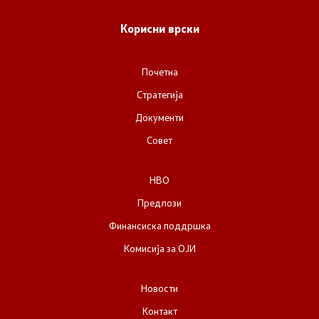
Список на ОЈИ
Корисни врски
Контакт
Почетна
Стратегија
Контакт
Документи
Линкови
Совет
Изјава за пристапност
НВО
Предлози
Финансиска поддршка
Комисија за ОЈИ
Со еден клик до сите услуги
Новости
Контакт