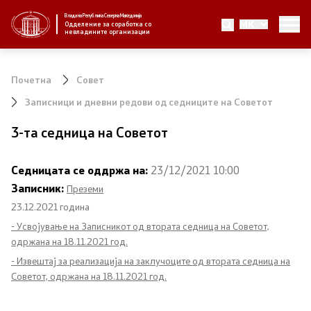
Влада на Република Северна Македонија
MK
За нас
Одделение за соработка со
невладините организации
За нас
Почетна
Совет
Новости
Записници и дневни редови од седниците на Советот
3-та седница на Советот
Јавни повици
Седницата се оддржа на:
23/12/2021 10:00
Стратегија
Записник:
Преземи
23.12.2021 година
Стратегии по години
- Усвојување на Записникот од втората седница на Советот,
одржана на 18.11.2021 год.
Извештаи
- Извештај за реализација на заклучоците од втората седница на
Советот, одржана на 18.11.2021 год.
Спроведување на стратегија