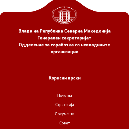
НВО
Регистар
Влада на Република Северна Македонија
Генерален секретаријат
Основање на здружение
Одделение за соработка со невладините
организации
Предлози
Предлози по години
Корисни врски
Дијалог меѓу Владата и граѓанскиот сектор
Почетна
Отворени денови за иницијативи на граѓанските
Стратегија
организации
Документи
Совет
Финансиска поддршка