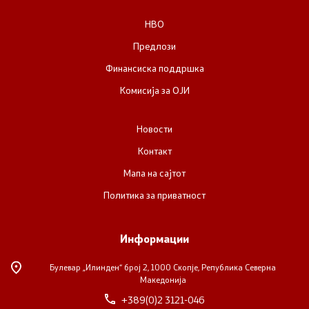
НВО
Прегледи
Предлози
Финансиска поддршка
Програми
Комисија за ОЈИ
Одлуки
Новости
Реализација
Контакт
Мапа на сајтот
Комисија за ОЈИ
Политика за приватност
За комисијата
Информации
Документи
Булевар „Илинден“ број 2,
1000 Скопје, Република Северна
Македонија
Извештаи
+389(0)2 3121-046