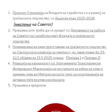
Документи
Предлог-Стратегија
на Владата за соработка со и развој на
граѓанското општество, со
Акциски план 2025-2028
Документи
(
мислење
на Советот)
Прашања што треба да се уредат со
Деловникот за работа
Совет
на Советот за соработка меѓу Владата и граѓанското
општество
Номинирање на еден претставник на граѓанското општество
За советот
во Секторската комисија за уметност, по Јавен повик бр.33-
11/1 објавен на 13.5.2025 година
(
Пријава 1
и
Пријава 2
)
Документи
Реакција на кандидатот од Здружението Транспаренски
Интернешнл-Македонија на постапката за избор на член и
Записници и дневни редови од седниците на
заменик член во Меѓуресорското тело за координација на
Советот
активностите против корупцијата
Прашања и предлози
Номинации
Контакт