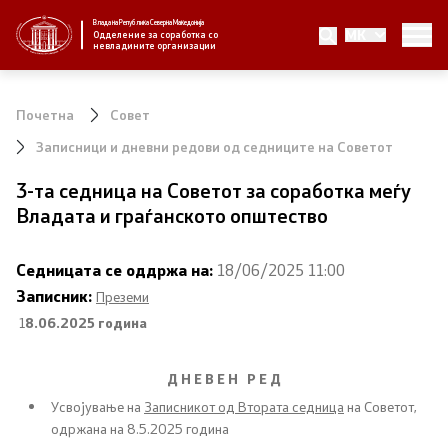
Влада на Република Северна Македонија
MK
За нас
Одделение за соработка со
невладините организации
За нас
Почетна
Совет
Новости
Записници и дневни редови од седниците на Советот
3-та седница на Советот за соработка меѓу
Јавни повици
Владата и граѓанското општество
Стратегија
Седницата се оддржа на:
18/06/2025 11:00
Записник:
Преземи
Стратегии по години
1
8.06.2025 година
Извештаи
Д Н Е В Е Н Р Е Д
Спроведување на стратегија
Усвојување на
Записникот од Втората седница
на Советот,
одржана на 8.5.2025 година