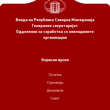
НВО
Влада на Република Северна Македонија
Регистар
Генерален секретаријат
Одделение за соработка со невладините
Основање на здружение
организации
Предлози
Корисни врски
Предлози по години
Почетна
Дијалог меѓу Владата и граѓанскиот сектор
Стратегија
Отворени денови за иницијативи на граѓанските
Документи
организации
Совет
Финансиска поддршка