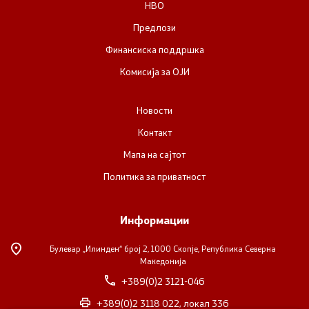
НВО
Предлози
Прегледи
Финансиска поддршка
Програми
Комисија за ОЈИ
Одлуки
Новости
Контакт
Реализација
Мапа на сајтот
Политика за приватност
Комисија за ОЈИ
Информации
За комисијата
Булевар „Илинден“ број 2,
1000 Скопје, Република Северна
Документи
Македонија
+389(0)2 3121-046
Извештаи
+389(0)2 3118 022, локал 336