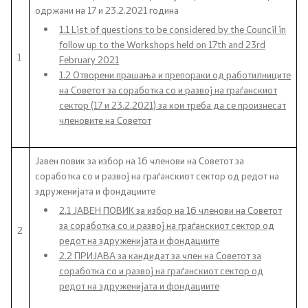
одржани на 17 и 23.2.2021 година
Документи
1.1 List of questions to be considered by the Council in
follow up to the Workshops held on 17th and 23rd
Документи
1
February 2021
1.2 Отворени прашања и препораки од работилниците
на Советот за соработка со и развој на граѓанскиот
Совет
сектор (17 и 23.2.2021) за кои треба да се произнесат
членовите на Советот
За советот
Јавен повик за избор на 16 членови на Советот за
Документи
соработка со и развој на граѓанскиот сектор од редот на
здруженијата и фондациите
Записници и дневни редови од седниците на
2.1 ЈАВЕН ПОВИК за избор на 16 членови на Советот
Советот
за соработка со и развој на граѓанскиот сектор од
2
редот на здруженијата и фондациите
Номинации
2.2 ПРИЈАВА за кандидат за член на Советот за
соработка со и развој на граѓанскиот сектор од
редот на здруженијата и фондациите
Контакт