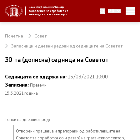
Влада на Република Северна Македонија
MK
За нас
Одделение за соработка со
невладините организации
За нас
Почетна
Совет
Новости
Записници и дневни редови од седниците на Советот
30-та (дописна) седница на Советот
Јавни повици
Седницата се оддржа на:
15/03/2021 10:00
Стратегија
Записник:
Преземи
15.3.2021 година
Стратегии по години
Извештаи
Точки на дневниот ред:
Спроведување на стратегија
Отворени прашања и препораки од работилниците на
Советот за соработка со и развој на граѓанскиот сектор,