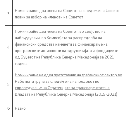
Номинирање два члена на Советот за следење на Јавниот
НВО
3
повик за избор на членови на Советот
Регистар
Номинирање два члена на Советот, во својство на
набљудувачи, во Комисијата за распределба на
Основање на здружение
финансиски средства наменети за финансирање на
4
програмските активности на здруженијата и фондациите
од Буџетот на Република Северна Македонија за 2021
Предлози
година
Предлози по години
Номинирање на еден претставник на граѓанскиот сектор во
Работната група за следење на напредокот во
5
спроведување на Стратегијата за транспарентост на
Дијалог меѓу Владата и граѓанскиот сектор
Владата на Република Северна Македонија (2019-2021)
Отворени денови за иницијативи на граѓанските
6
Разно
организации
Финансиска поддршка