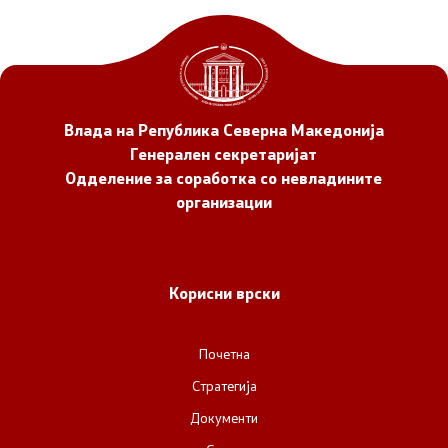
Прегледи
Програми
Влада на Република Северна Македонија
Одлуки
Генерален секретаријат
Одделение за соработка со невладините
Реализација
организации
Комисија за ОЈИ
Корисни врски
За комисијата
Почетна
Документи
Стратегија
Документи
Извештаи