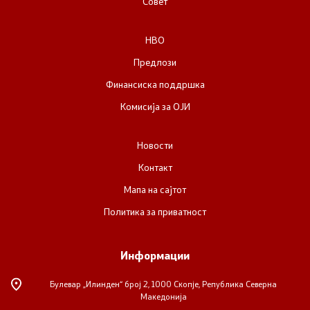
Совет
Список на ОЈИ
НВО
Контакт
Предлози
Финансиска поддршка
Контакт
Комисија за ОЈИ
Линкови
Новости
Изјава за пристапност
Контакт
Мапа на сајтот
Политика за приватност
Со еден клик до сите услуги
Информации
Булевар „Илинден“ број 2,
1000 Скопје, Република Северна
Македонија