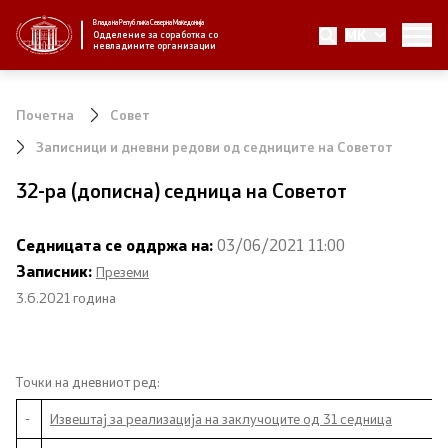
Влада на Република Северна Македонија
MK
За нас
Одделение за соработка со
невладините организации
За нас
Почетна
Совет
Новости
Записници и дневни редови од седниците на Советот
32-ра (дописна) седница на Советот
Јавни повици
Седницата се оддржа на:
03/06/2021 11:00
Стратегија
Записник:
Преземи
3.6.2021 година
Стратегии по години
Извештаи
Точки на дневниот ред:
Спроведување на стратегија
-
Извештај за реализација на заклучоците од 31 седница