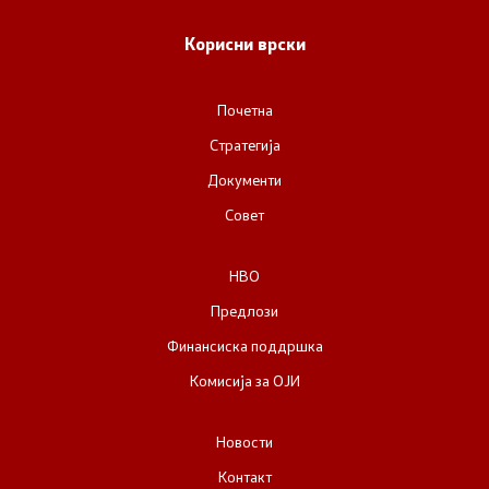
НВО
Корисни врски
Регистар
Почетна
Стратегија
Основање на здружение
Документи
Совет
Предлози
НВО
Предлози по години
Предлози
Дијалог меѓу Владата и граѓанскиот сектор
Финансиска поддршка
Комисија за ОЈИ
Отворени денови за иницијативи на граѓанските
организации
Новости
Контакт
Финансиска поддршка