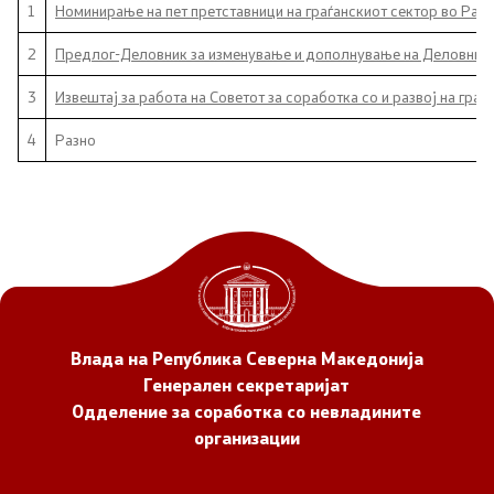
1
Номинирање на пет претставници на граѓанскиот сектор во Рабо
Документи
2
Предлог-Деловник за изменување и дополнување на Деловникот 
Документи
3
Извештај за работа на Советот за соработка со и развој на гра
4
Разно
Совет
За советот
Документи
Записници и дневни редови од седниците на
Советот
Влада на Република Северна Македонија
Генерален секретаријат
Номинации
Одделение за соработка со невладините
организации
Контакт