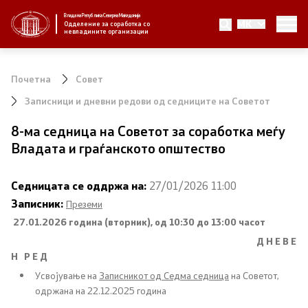
Влада на Република Северна Македонија
MK
За нас
Одделение за соработка со
невладините организации
За нас
Почетна
Совет
Новости
Записници и дневни редови од седниците на Советот
8-ма седница на Советот за соработка меѓу
Јавни повици
Владата и граѓанското општество
Стратегија
Седницата се оддржа на:
27/01/2026 11:00
Записник:
Преземи
Стратегии по години
27.01.2026 година
(вторник), од 10:30 до 13:00 часот
Д Н Е В Е
Извештаи
Н Р Е Д
Усвојување на
Записникот од Седма седница
на Советот,
Спроведување на стратегија
одржана на 22.12.2025 година