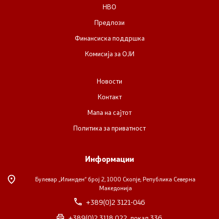
НВО
Предлози
Прегледи
Финансиска поддршка
Програми
Комисија за ОЈИ
Одлуки
Новости
Контакт
Реализација
Мапа на сајтот
Политика за приватност
Комисија за ОЈИ
За комисијата
Информации
Булевар „Илинден“ број 2,
1000 Скопје, Република Северна
Документи
Македонија
+389(0)2 3121-046
Извештаи
+389(0)2 3118 022, локал 336