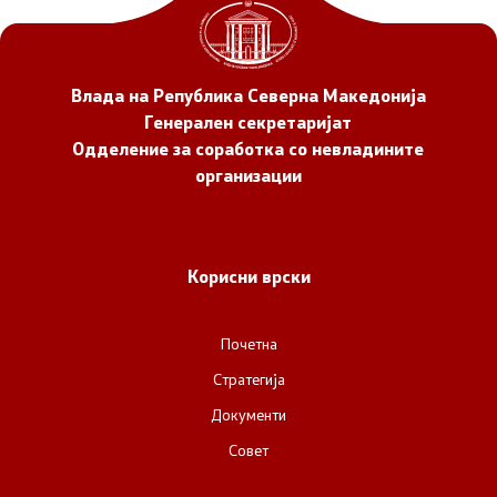
НВО
Влада на Република Северна Македонија
Регистар
Генерален секретаријат
Одделение за соработка со невладините
Основање на здружение
организации
Предлози
Корисни врски
Предлози по години
Дијалог меѓу Владата и граѓанскиот сектор
Почетна
Стратегија
Отворени денови за иницијативи на граѓанските
Документи
организации
Совет
Финансиска поддршка