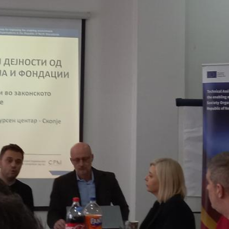
ѓу Владата и граѓанскиот
Програми
Одлуки
денови за иницијативи на
те организации
Реализација