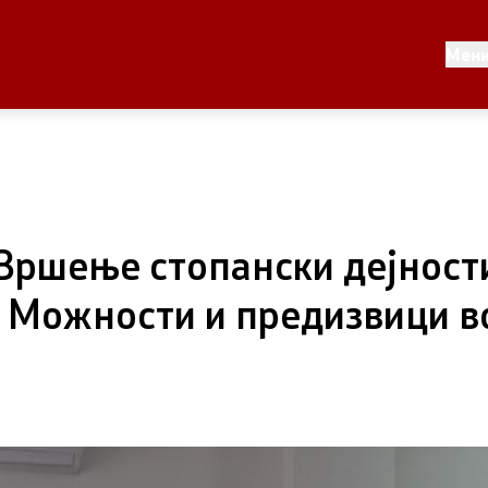
Документи
Мен
 по години
Документи
ање на стратегија
„Вршење стопански дејности
 Можности и предизвици в
Финансиска поддршка
по години
Прегледи