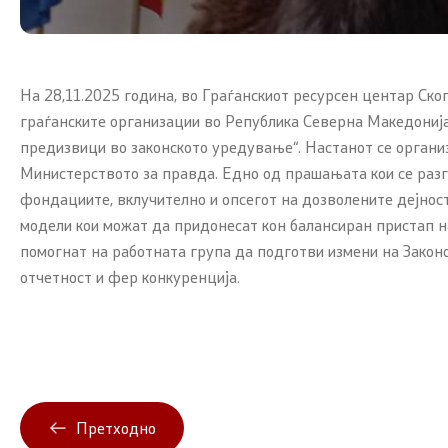
На 28,11.2025 година, во Граѓанскиот ресурсен центар Ск
граѓанските организации во Република Северна Македонија
предизвици во законското уредување“. Настанот се организ
Министерството за правда. Едно од прашањата кои се разг
фондациите, вклучително и опсегот на дозволените дејнос
модели кои можат да придонесат кон балансиран пристап н
помогнат на работната група да подготви измени на Законо
отчетност и фер конкуренција.
Претходно