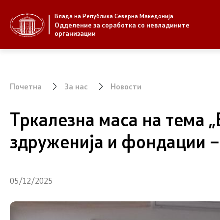
Влада на Република Северна Македонија
За нас
Стратегија
Одделение за соработка со невладините
организации
За нас
Стратегии
Новости
Извештаи
Почетна
За нас
Новости
Јавни повици
Спроведув
Тркалезна маса на тема 
здруженија и фондации –
05/12/2025
НВО
Предлози
Регистар
Предлози 