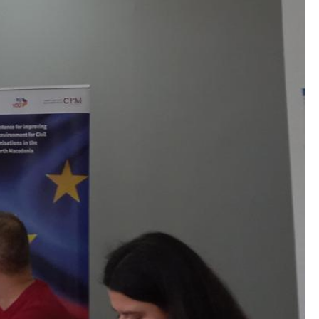
Документи
Извештаи
Список на ОЈИ
Со еден клик до сите услуги