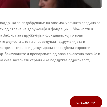
а поддршка за подобрување на овозможувачката средина за
сти од страна на здруженија и фондации – Можности и
 Законот за здруженија и фондации, кој го води
ите дејности што ги спроведуваат здруженијата и
еа презентирани и дискутирани споредбени европски
. Заклучоците и препораките од оваа тркалезна маса ќе ѝ
на сите засегнати страни и ќе поддржат одржливост,
Следно