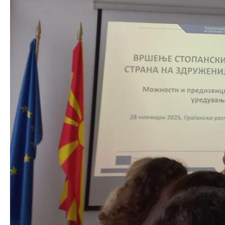
Основање на здружение
Дијалог ме
сектор
Отворени 
граѓански
Контакт
Контакт
Линкови
Изјава за пристапност