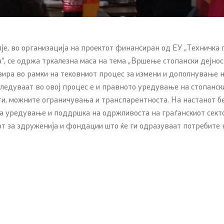
опје, во организација на проектот финансиран од ЕУ „Техничк
“, се одржа тркалезна маса на тема „Вршење стопански дејно
ира во рамки на тековниот процес за измени и дополнување на
ледуваат во овој процес е и правното уредување на стопанск
ти, можните ограничувања и транспарентноста. На настанот б
а уредување и поддршка на одржливоста на граѓанскиот сектор
т за здруженија и фондации што ќе ги одразуваат потребите 