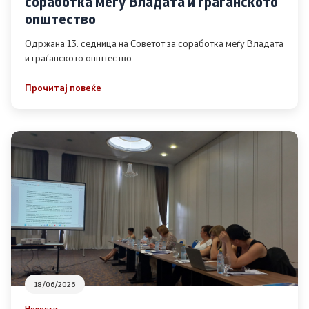
соработка меѓу Владата и граѓанското
Список на ОЈИ
општество
Одржана 13. седница на Советот за соработка меѓу Владата
и граѓанското општество
Контакт
Прочитај повеќе
Контакт
Линкови
Изјава за пристапност
Со еден клик до сите услуги
18/06/2026
Новости