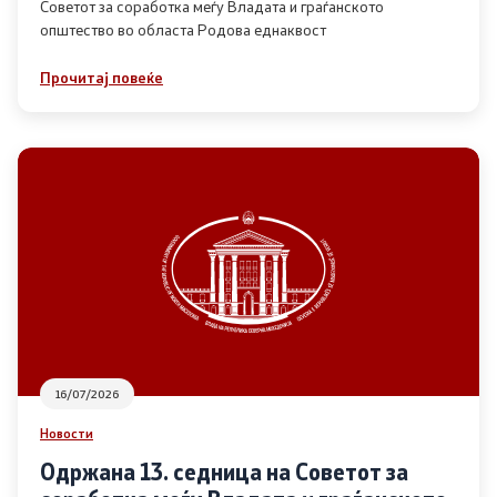
Советот за соработка меѓу Владата и граѓанското
општество во областа Родова еднаквост
Прегледи
Прочитај повеќе
Програми
Одлуки
Реализација
Комисија за ОЈИ
За комисијата
16/07/2026
Документи
Новости
Извештаи
Одржана 13. седница на Советот за