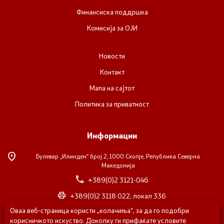
Финансиска поддршка
Комисија за ОЈИ
Новости
Контакт
Мапа на сајтот
Политика за приватност
Информации
Булевар „Илинден“ број 2,
1000 Скопје, Република Северна
Македонија
+389(0)2 3121-046
+389(0)2 3118 022, локал 336
Оваа веб-страница користи „колачиња“, за да го подобри
nvosorabotka@gs.gov.mk
корисничкото искуство. Доколку ги прифаќате условите