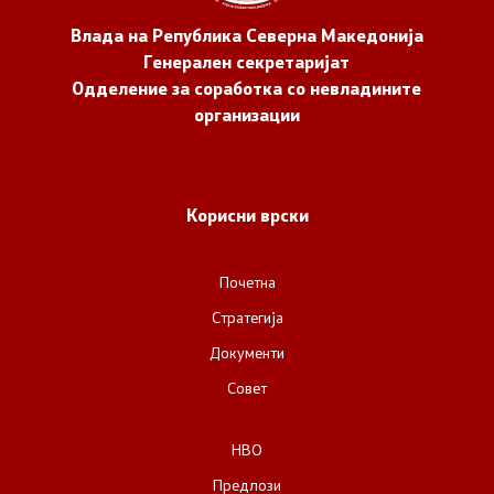
Влада на Република Северна Македонија
Генерален секретаријат
Одделение за соработка со невладините
организации
Корисни врски
Почетна
Стратегија
Документи
Совет
НВО
Предлози