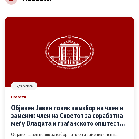
НВО
Регистар
Основање на здружение
Предлози
Предлози по години
17/07/2026
Дијалог меѓу Владата и граѓанскиот сектор
Новости
Објавен Јавен повик за избор на член и
Отворени денови за иницијативи на граѓанските
заменик член на Советот за соработка
организации
меѓу Владата и граѓанското општество
во областа Родова еднаквост
Објавен Јавен повик за избор на член и заменик член на
Финансиска поддршка