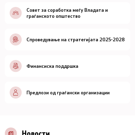
Документи
Совет за соработка меѓу Владата и
граѓанското општество
Документи
Спроведување на стратегијата 2025-2028
Совет
За советот
Финансиска поддршка
Документи
Записници и дневни редови од седниците на
Предлози од граѓански организации
Советот
Номинации
Контакт
Новости