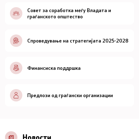
Документи
Совет за соработка меѓу Владата и
граѓанското општество
Документи
Спроведување на стратегијата 2025-2028
Совет
За советот
Финансиска поддршка
Документи
Записници и дневни редови од седниците на
Предлози од граѓански организации
Советот
Номинации
Контакт
Новости