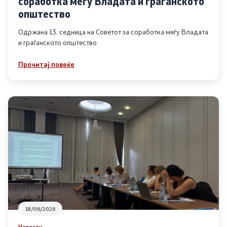
соработка меѓу Владата и граѓанското
Список на ОЈИ
општество
Одржана 13. седница на Советот за соработка меѓу Владата
и граѓанското општество
Контакт
Прочитај повеќе
Контакт
Линкови
Изјава за пристапност
Со еден клик до сите услуги
18/06/2026
Новости