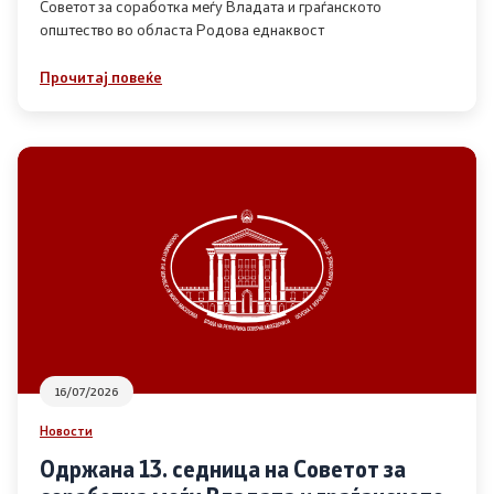
Советот за соработка меѓу Владата и граѓанското
општество во областа Родова еднаквост
Прегледи
Прочитај повеќе
Програми
Одлуки
Реализација
Комисија за ОЈИ
За комисијата
16/07/2026
Документи
Новости
Извештаи
Одржана 13. седница на Советот за