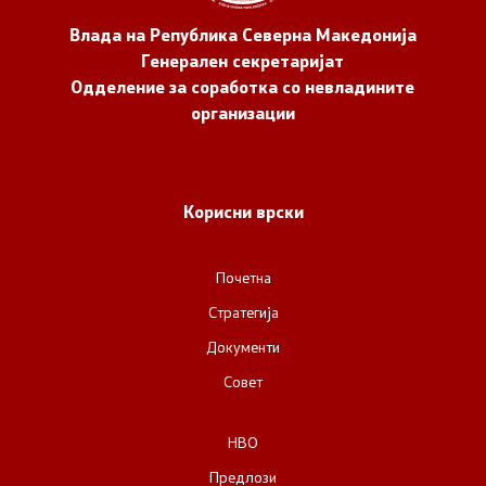
Влада на Република Северна Македонија
Генерален секретаријат
Одделение за соработка со невладините
организации
Корисни врски
Почетна
Стратегија
Документи
Совет
НВО
Предлози