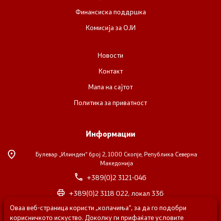
Финансиска поддршка
Комисија за ОЈИ
Новости
Контакт
Мапа на сајтот
Политика за приватност
Информации
Булевар „Илинден“ број 2,
1000 Скопје, Република Северна
Македонија
+389(0)2 3121-046
+389(0)2 3118 022, локал 336
Оваа веб-страница користи „колачиња“, за да го подобри
nvosorabotka@gs.gov.mk
корисничкото искуство. Доколку ги прифаќате условите