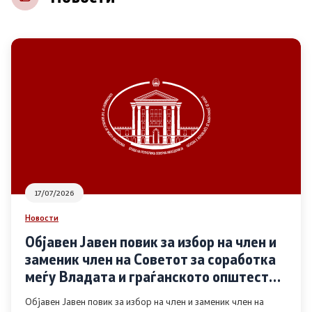
НВО
Регистар
Основање на здружение
Предлози
Предлози по години
17/07/2026
Дијалог меѓу Владата и граѓанскиот сектор
Новости
Објавен Јавен повик за избор на член и
Отворени денови за иницијативи на граѓанските
заменик член на Советот за соработка
организации
меѓу Владата и граѓанското општество
во областа Родова еднаквост
Објавен Јавен повик за избор на член и заменик член на
Финансиска поддршка