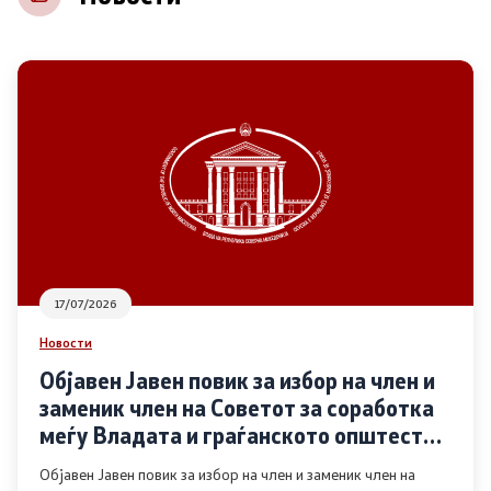
НВО
Регистар
Основање на здружение
Предлози
Предлози по години
17/07/2026
Дијалог меѓу Владата и граѓанскиот сектор
Новости
Објавен Јавен повик за избор на член и
Отворени денови за иницијативи на граѓанските
заменик член на Советот за соработка
организации
меѓу Владата и граѓанското општество
во областа Родова еднаквост
Објавен Јавен повик за избор на член и заменик член на
Финансиска поддршка