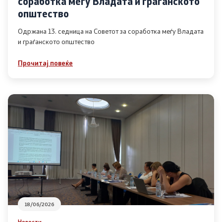
соработка меѓу Владата и граѓанското
Список на ОЈИ
општество
Одржана 13. седница на Советот за соработка меѓу Владата
и граѓанското општество
Контакт
Прочитај повеќе
Контакт
Линкови
Изјава за пристапност
Со еден клик до сите услуги
18/06/2026
Новости