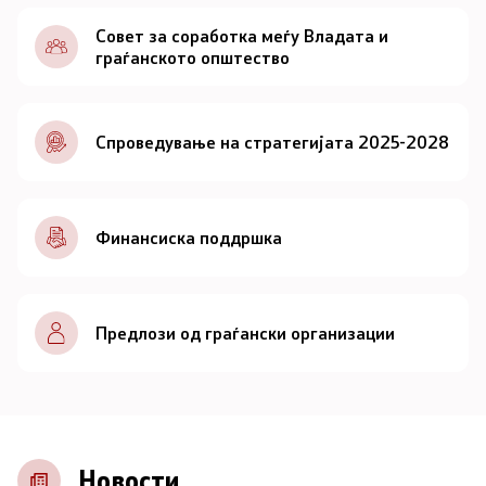
Документи
Совет за соработка меѓу Владата и
граѓанското општество
Документи
Спроведување на стратегијата 2025-2028
Совет
За советот
Финансиска поддршка
Документи
Записници и дневни редови од седниците на
Предлози од граѓански организации
Советот
Номинации
Контакт
Новости