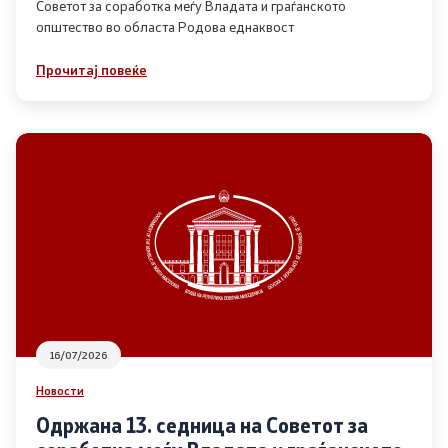
Советот за соработка меѓу Владата и граѓанското
општество во областа Родова еднаквост
Прегледи
Прочитај повеќе
Програми
Одлуки
Реализација
Комисија за ОЈИ
За комисијата
16/07/2026
Документи
Новости
Извештаи
Одржана 13. седница на Советот за