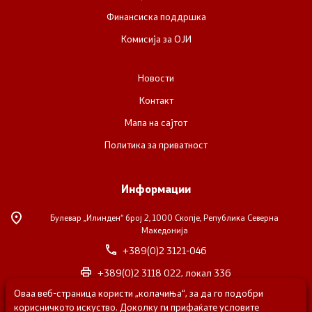
Финансиска поддршка
Комисија за ОЈИ
Новости
Контакт
Мапа на сајтот
Политика за приватност
Информации
Булевар „Илинден“ број 2,
1000 Скопје, Република Северна
Македонија
+389(0)2 3121-046
+389(0)2 3118 022, локал 336
Оваа веб-страница користи „колачиња“, за да го подобри
nvosorabotka@gs.gov.mk
корисничкото искуство. Доколку ги прифаќате условите