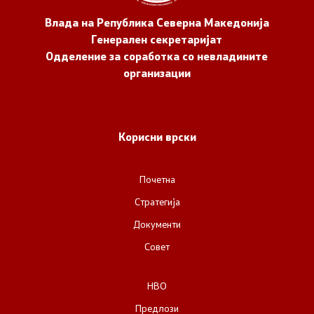
Влада на Република Северна Македонија
Генерален секретаријат
Одделение за соработка со невладините
организации
Корисни врски
Почетна
Стратегија
Документи
Совет
НВО
Предлози